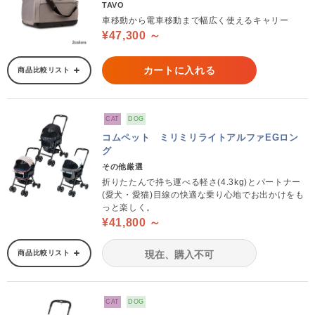
TAVO
車移動から電車移動まで幅広く使えるキャリー
¥47,300 ～
カートに入れる
商品比較リスト
CAT
DOG
コムペット ミリミリライトアルファEGロン
グ
その他厳選
折りたたんで持ち運べる軽さ(4.3kg)とパートナー
(愛犬・愛猫)目線の快適な乗り心地でお出かけをも
っと楽しく。
¥41,800 ～
商品比較リスト
現在、購入不可
CAT
DOG