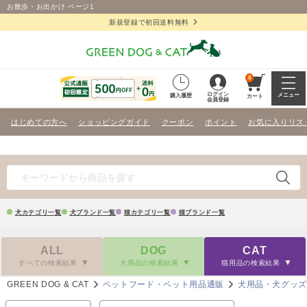
お散歩・お出かけ ページ1
新規登録で初回送料無料
0
ログイン
メニュー
購入履歴
カート
会員登録
はじめての方へ
ショッピングガイド
クーポン
ポイント
お気に入りリス
犬カテゴリ一覧
犬ブランド一覧
猫カテゴリ一覧
猫ブランド一覧
ALL
DOG
CAT
すべての検索結果
犬用品の検索結果
猫用品の検索結果
GREEN DOG & CAT
ペットフード・ペット用品通販
犬用品・犬グッ