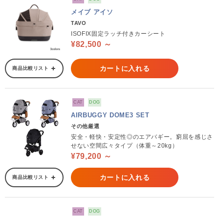
メイブ アイソ
TAVO
ISOFIX固定ラッチ付きカーシート
¥82,500 ～
カートに入れる
商品比較リスト
CAT
DOG
AIRBUGGY DOME3 SET
その他厳選
安全・軽快・安定性◎のエアバギー。窮屈を感じさ
せない空間広々タイプ（体重～20kg）
¥79,200 ～
カートに入れる
商品比較リスト
CAT
DOG