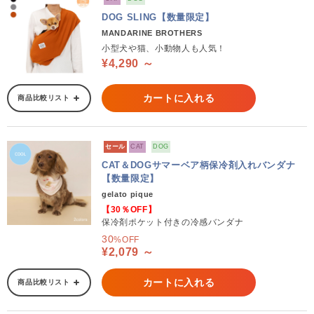
DOG SLING【数量限定】
MANDARINE BROTHERS
小型犬や猫、小動物人も人気！
¥4,290 ～
カートに入れる
商品比較リスト
セール
CAT
DOG
CAT＆DOGサマーベア柄保冷剤入れバンダナ
【数量限定】
gelato pique
【30％OFF】
保冷剤ポケット付きの冷感バンダナ
30
%OFF
¥2,079 ～
カートに入れる
商品比較リスト