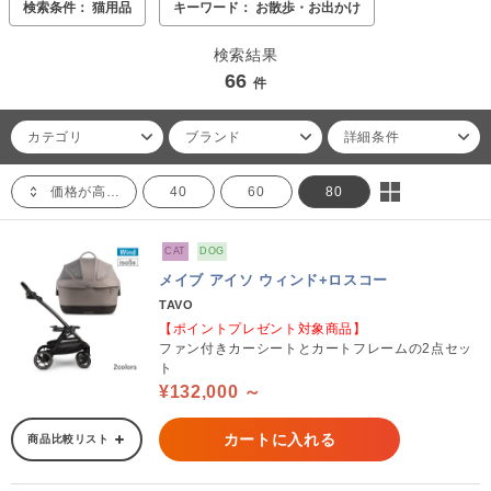
検索条件： 猫用品
キーワード： お散歩・お出かけ
検索結果
66
件
カテゴリ
ブランド
詳細条件
価格が高い順
40
60
80
CAT
DOG
メイブ アイソ ウィンド+ロスコー
TAVO
【ポイントプレゼント対象商品】
ファン付きカーシートとカートフレームの2点セッ
ト
¥132,000 ～
カートに入れる
商品比較リスト