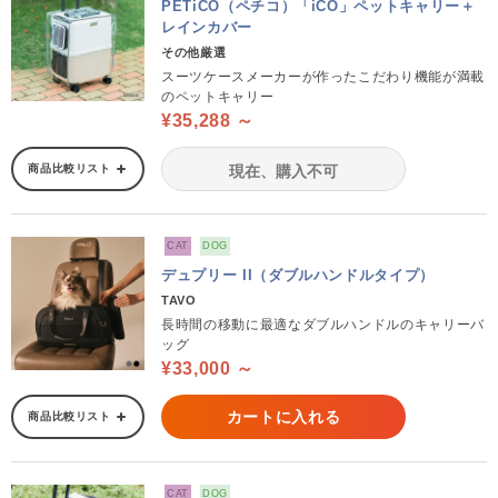
PETiCO（ペチコ）「iCO」ペットキャリー＋
レインカバー
その他厳選
スーツケースメーカーが作ったこだわり機能が満載
のペットキャリー
¥35,288 ～
商品比較リスト
現在、購入不可
CAT
DOG
デュプリー II（ダブルハンドルタイプ）
TAVO
長時間の移動に最適なダブルハンドルのキャリーバ
ッグ
¥33,000 ～
カートに入れる
商品比較リスト
CAT
DOG