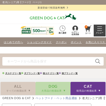
老犬(シニア)用【フード】 ページ1
新規登録で初回送料無料
0
ログイン
メニュー
購入履歴
カート
会員登録
はじめての方へ
ショッピングガイド
クーポン
ポイント
お気に入りリス
犬カテゴリ一覧
犬ブランド一覧
猫カテゴリ一覧
猫ブランド一覧
ALL
DOG
CAT
すべての検索結果
犬用品の検索結果
猫用品の検索結果
GREEN DOG & CAT
ペットフード・ペット用品通販
老犬(シニア)用