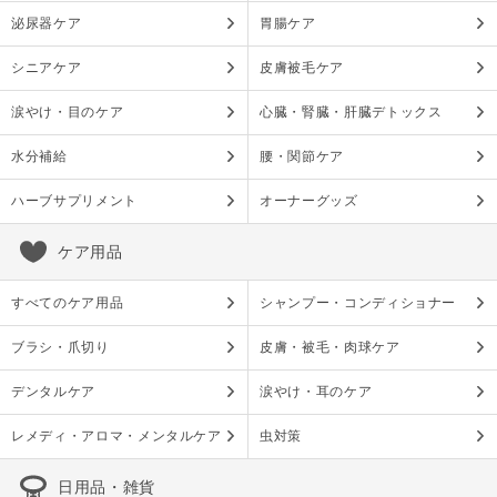
泌尿器ケア
胃腸ケア
シニアケア
皮膚被毛ケア
涙やけ・目のケア
心臓・腎臓・肝臓デトックス
水分補給
腰・関節ケア
ハーブサプリメント
オーナーグッズ
ケア用品
すべてのケア用品
シャンプー・コンディショナー
ブラシ・爪切り
皮膚・被毛・肉球ケア
デンタルケア
涙やけ・耳のケア
レメディ・アロマ・メンタルケア
虫対策
日用品・雑貨