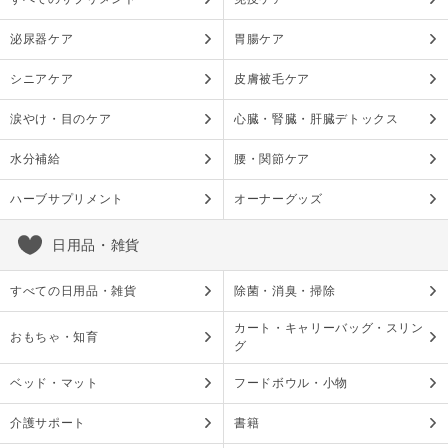
泌尿器ケア
胃腸ケア
シニアケア
皮膚被毛ケア
涙やけ・目のケア
心臓・腎臓・肝臓デトックス
水分補給
腰・関節ケア
ハーブサプリメント
オーナーグッズ
日用品・雑貨
すべての日用品・雑貨
除菌・消臭・掃除
カート・キャリーバッグ・スリン
おもちゃ・知育
グ
ベッド・マット
フードボウル・小物
介護サポート
書籍