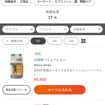
検索条件： 犬用品
キーワード： サプリメント、腰・関節ケア
検索結果
17
件
カテゴリ
ブランド
詳細条件
価格が高い順
40
60
80
DOG
CDRMソリューション
Hilton Herbs
筋肉や骨格のイキイキをサポートしたいパートナー
に
¥8,800
カートに入れる
商品比較リスト