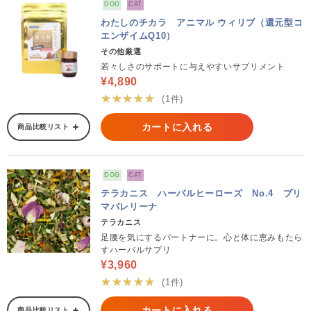
DOG
CAT
わたしのチカラ アニマル ウィリブ（還元型コ
エンザイムQ10）
その他厳選
若々しさのサポートに与えやすいサプリメント
¥4,890
★★★★★
(1件)
カートに入れる
商品比較リスト
DOG
CAT
テラカニス ハーバルヒーローズ No.4 プリ
マバレリーナ
テラカニス
足腰を気にするパートナーに。心と体に恵みもたら
すハーバルサプリ
¥3,960
★★★★★
(1件)
カートに入れる
商品比較リスト