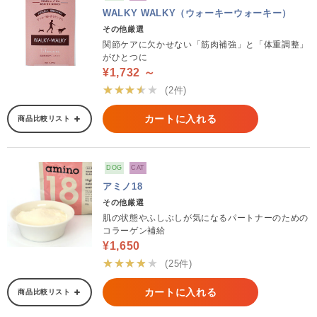
WALKY WALKY（ウォーキーウォーキー）
その他厳選
関節ケアに欠かせない「筋肉補強」と「体重調整」
がひとつに
¥1,732 ～
★★★★★
(2件)
カートに入れる
商品比較リスト
DOG
CAT
アミノ18
その他厳選
肌の状態やふしぶしが気になるパートナーのための
コラーゲン補給
¥1,650
★★★★★
(25件)
カートに入れる
商品比較リスト