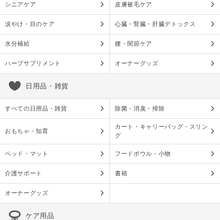
シニアケア
皮膚被毛ケア
涙やけ・目のケア
心臓・腎臓・肝臓デトックス
水分補給
腰・関節ケア
ハーブサプリメント
オーナーグッズ
日用品・雑貨
すべての日用品・雑貨
除菌・消臭・掃除
カート・キャリーバッグ・スリン
おもちゃ・知育
グ
ベッド・マット
フードボウル・小物
介護サポート
書籍
オーナーグッズ
ケア用品