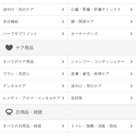
涙やけ・目のケア
心臓・腎臓・肝臓デトックス
水分補給
腰・関節ケア
ハーブサプリメント
オーナーグッズ
ケア用品
すべてのケア用品
シャンプー・コンディショナー
ブラシ・爪切り
皮膚・被毛・肉球ケア
デンタルケア
涙やけ・耳のケア
レメディ・アロマ・メンタルケア
虫対策
日用品・雑貨
すべての日用品・雑貨
トイレ・除菌・消臭・防虫