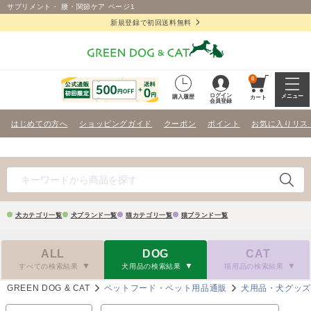
サプリメント・ 腰・関節ケア ページ1
新規登録で初回送料無料
0
ログイン
メニュー
購入履歴
カート
会員登録
はじめての方へ
ショッピングガイド
クーポン
ポイント
お気に入りリス
犬カテゴリ一覧
犬ブランド一覧
猫カテゴリ一覧
猫ブランド一覧
ALL
DOG
CAT
すべての検索結果
犬用品の検索結果
猫用品の検索結果
GREEN DOG & CAT
ペットフード・ペット用品通販
犬用品・犬グッ