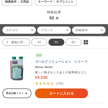
検索条件： 犬用品
キーワード： サプリメント
検索結果
62
件
カテゴリ
ブランド
詳細条件
価格が高い順
40
60
80
DOG
ゴールドソリューション レリーフ
Hilton Herbs
激しい動きをしたあとの違和感などに
¥9,020
★★★★★
(2件)
カートに入れる
商品比較リスト