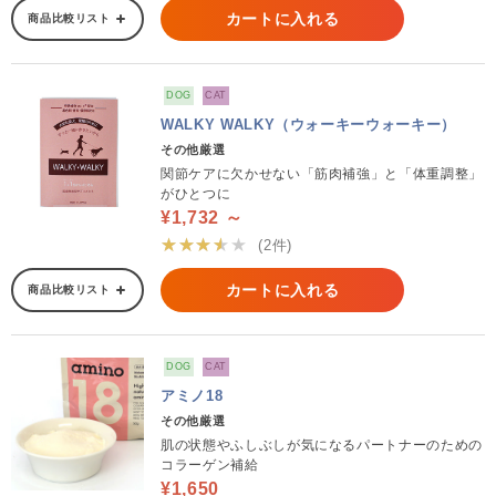
カートに入れる
商品比較リスト
DOG
CAT
WALKY WALKY（ウォーキーウォーキー）
その他厳選
関節ケアに欠かせない「筋肉補強」と「体重調整」
がひとつに
¥1,732 ～
★★★★★
(2件)
カートに入れる
商品比較リスト
DOG
CAT
アミノ18
その他厳選
肌の状態やふしぶしが気になるパートナーのための
コラーゲン補給
¥1,650