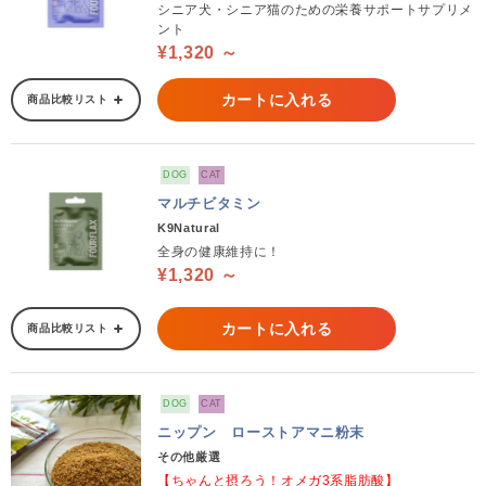
シニア犬・シニア猫のための栄養サポートサプリメ
ント
¥1,320 ～
カートに入れる
商品比較リスト
DOG
CAT
マルチビタミン
K9Natural
全身の健康維持に！
¥1,320 ～
カートに入れる
商品比較リスト
DOG
CAT
ニップン ローストアマニ粉末
その他厳選
【ちゃんと摂ろう！オメガ3系脂肪酸】