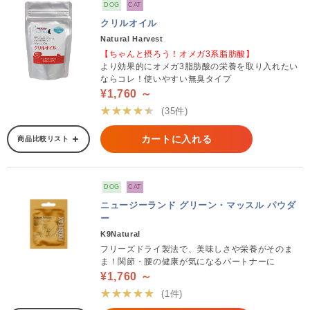
DOG
CAT
クリルオイル
Natural Harvest
【ちゃんと摂ろう！オメガ3系脂肪酸】
より効果的にオメガ3脂肪酸の栄養を取り入れたい
ならコレ！使いやすい無臭タイプ
¥1,760 ～
★★★★★
(35件)
カートに入れる
商品比較リスト
DOG
CAT
ニュージーランド グリーン・マッスル パウダ
ー
K9Natural
フリーズドライ製法で、美味しさや栄養がそのま
ま！関節・腰の健康が気になるパートナーに
¥1,760 ～
★★★★★
(1件)