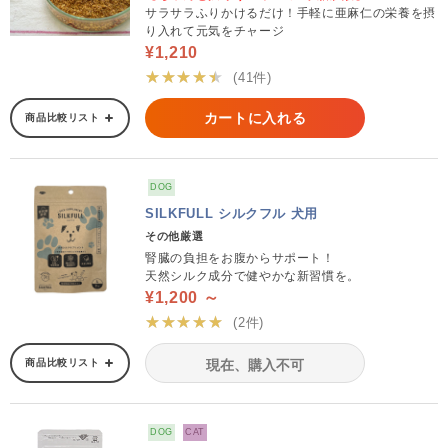
サラサラふりかけるだけ！手軽に亜麻仁の栄養を摂
り入れて元気をチャージ
¥1,210
★★★★★
(41件)
カートに入れる
商品比較リスト
DOG
SILKFULL シルクフル 犬用
その他厳選
腎臓の負担をお腹からサポート！
天然シルク成分で健やかな新習慣を。
¥1,200 ～
★★★★★
(2件)
商品比較リスト
現在、購入不可
DOG
CAT