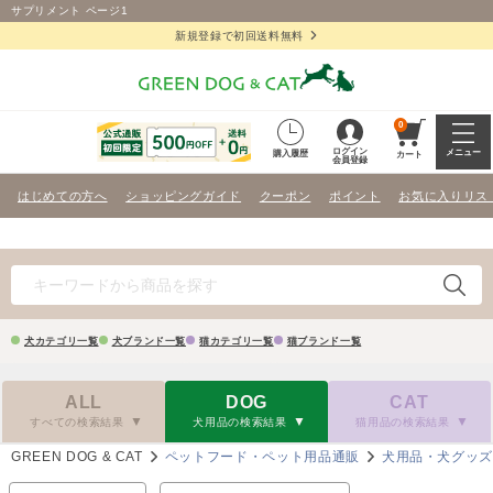
サプリメント ページ1
新規登録で初回送料無料
0
ログイン
メニュー
購入履歴
カート
会員登録
はじめての方へ
ショッピングガイド
クーポン
ポイント
お気に入りリス
犬カテゴリ一覧
犬ブランド一覧
猫カテゴリ一覧
猫ブランド一覧
ALL
DOG
CAT
すべての検索結果
犬用品の検索結果
猫用品の検索結果
GREEN DOG & CAT
ペットフード・ペット用品通販
犬用品・犬グッ