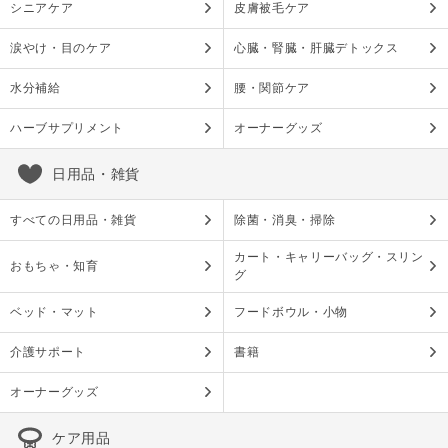
シニアケア
皮膚被毛ケア
涙やけ・目のケア
心臓・腎臓・肝臓デトックス
水分補給
腰・関節ケア
ハーブサプリメント
オーナーグッズ
日用品・雑貨
すべての日用品・雑貨
除菌・消臭・掃除
カート・キャリーバッグ・スリン
おもちゃ・知育
グ
ベッド・マット
フードボウル・小物
介護サポート
書籍
オーナーグッズ
ケア用品