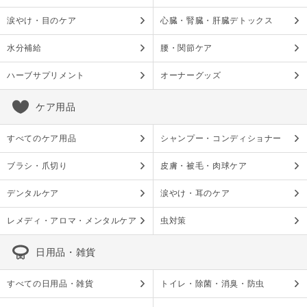
涙やけ・目のケア
心臓・腎臓・肝臓デトックス
水分補給
腰・関節ケア
ハーブサプリメント
オーナーグッズ
ケア用品
すべてのケア用品
シャンプー・コンディショナー
ブラシ・爪切り
皮膚・被毛・肉球ケア
デンタルケア
涙やけ・耳のケア
レメディ・アロマ・メンタルケア
虫対策
日用品・雑貨
すべての日用品・雑貨
トイレ・除菌・消臭・防虫