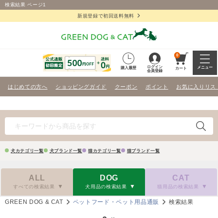
検索結果 ページ1
新規登録で初回送料無料
0
ログイン
メニュー
購入履歴
カート
会員登録
はじめての方へ
ショッピングガイド
クーポン
ポイント
お気に入りリス
犬カテゴリ一覧
犬ブランド一覧
猫カテゴリ一覧
猫ブランド一覧
ALL
DOG
CAT
すべての検索結果
犬用品の検索結果
猫用品の検索結果
GREEN DOG & CAT
ペットフード・ペット用品通販
検索結果