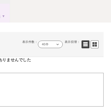
果
表示件数：
表示切替：
40件
ありませんでした