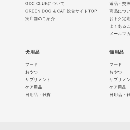
GDC CLUBについて
返品・交
GREEN DOG & CAT 総合サイトTOP
商品につ
実店舗のご紹介
おトク定
よくある
メールマ
犬用品
猫用品
フード
フード
おやつ
おやつ
サプリメント
サプリメ
ケア用品
ケア用品
日用品・雑貨
日用品・