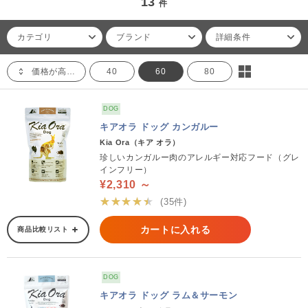
13
件
カテゴリ
ブランド
詳細条件
価格が高い順
40
60
80
DOG
キアオラ ドッグ カンガルー
Kia Ora（キア オラ）
珍しいカンガルー肉のアレルギー対応フード（グレ
インフリー）
¥2,310 ～
★★★★★
(35件)
カートに入れる
商品比較リスト
DOG
キアオラ ドッグ ラム＆サーモン