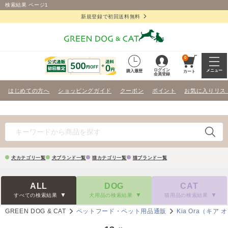
検索結果 ページ1
新規登録で初回送料無料
0
ログイン
メニュー
購入履歴
カート
会員登録
はじめての方へ
ショッピングガイド
クーポン
ポイント
お気に入りリス
犬カテゴリ一覧
犬ブランド一覧
猫カテゴリ一覧
猫ブランド一覧
ALL
DOG
CAT
すべての検索結果
犬用品の検索結果
猫用品の検索結果
GREEN DOG & CAT
ペットフード・ペット用品通販
Kia Ora（キア 