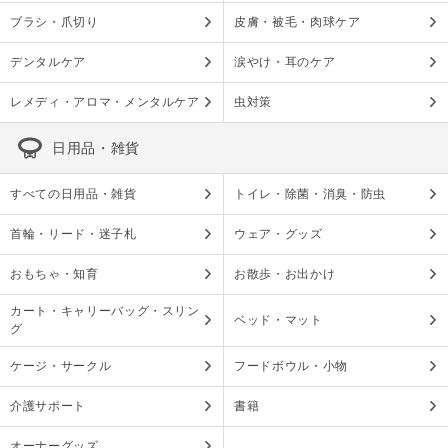
ブラシ・爪切り
皮膚・被毛・肉球ケア
デンタルケア
涙やけ・耳のケア
レメディ・アロマ・メンタルケア
虫対策
日用品・雑貨
すべての日用品・雑貨
トイレ・除菌・消臭・防虫
首輪・リード・迷子札
ウェア・グッズ
おもちゃ・知育
お散歩・お出かけ
カート・キャリーバッグ・スリン
ベッド・マット
グ
ケージ・サークル
フードボウル・小物
介護サポート
書籍
オーナーグッズ