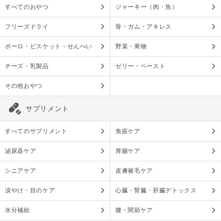
すべてのおやつ
ジャーキー（肉・魚）
フリーズドライ
骨・ガム・アキレス
ボーロ・ビスケット・せんべい
野菜・果物
チーズ・乳製品
ゼリー・ペースト
その他おやつ
サプリメント
すべてのサプリメント
免疫ケア
泌尿器ケア
胃腸ケア
シニアケア
皮膚被毛ケア
涙やけ・目のケア
心臓・腎臓・肝臓デトックス
水分補給
腰・関節ケア