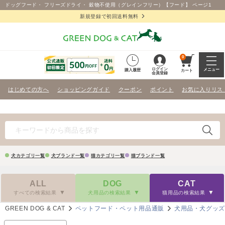
ドッグフード・ フリーズドライ・ 穀物不使用（グレインフリー）【フード】 ページ1
新規登録で初回送料無料
0
ログイン
メニュー
購入履歴
カート
会員登録
はじめての方へ
ショッピングガイド
クーポン
ポイント
お気に入りリス
犬カテゴリ一覧
犬ブランド一覧
猫カテゴリ一覧
猫ブランド一覧
ALL
DOG
CAT
すべての検索結果
犬用品の検索結果
猫用品の検索結果
GREEN DOG & CAT
ペットフード・ペット用品通販
犬用品・犬グッ