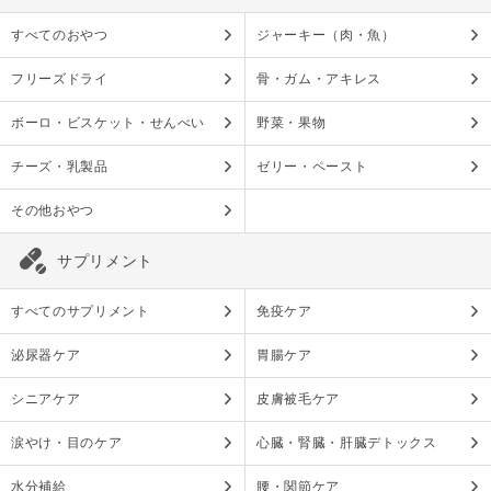
すべてのおやつ
ジャーキー（肉・魚）
フリーズドライ
骨・ガム・アキレス
ボーロ・ビスケット・せんべい
野菜・果物
チーズ・乳製品
ゼリー・ペースト
その他おやつ
サプリメント
すべてのサプリメント
免疫ケア
泌尿器ケア
胃腸ケア
シニアケア
皮膚被毛ケア
涙やけ・目のケア
心臓・腎臓・肝臓デトックス
水分補給
腰・関節ケア