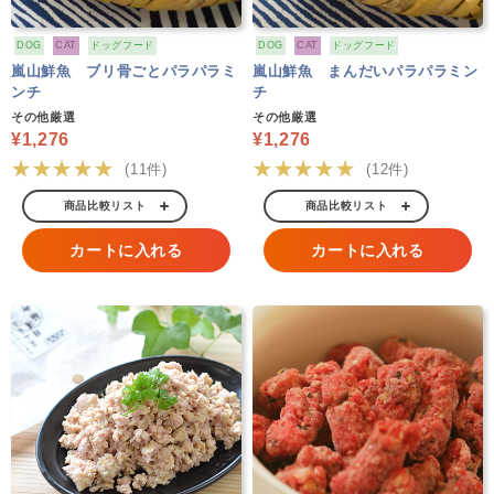
DOG
CAT
ドッグフード
DOG
CAT
ドッグフード
嵐山鮮魚 ブリ骨ごとパラパラミ
嵐山鮮魚 まんだいパラパラミン
ンチ
チ
その他厳選
その他厳選
¥1,276
¥1,276
★★★★★
★★★★★
(11件)
(12件)
商品比較リスト
商品比較リスト
カートに入れる
カートに入れる