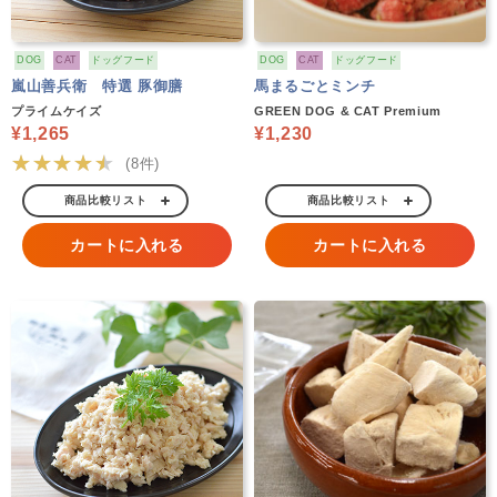
DOG
CAT
ドッグフード
DOG
CAT
ドッグフード
嵐山善兵衛 特選 豚御膳
馬まるごとミンチ
プライムケイズ
GREEN DOG & CAT Premium
¥1,265
¥1,230
★★★★★
(8件)
商品比較リスト
商品比較リスト
カートに入れる
カートに入れる