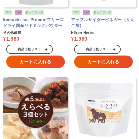
DOG
CAT
ドッグフード
DOG
CAT
ドッグフード
komachi-na- Premierフリーズ
アップルサイダービネガー（りん
ドライ国産ヤギミルクパウダー
ご酢）
その他厳選
Hilton Herbs
¥1,980
¥1,980
商品比較リスト
商品比較リスト
カートに入れる
カートに入れる