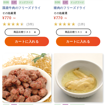
DOG
CAT
ドッグフード
DOG
CAT
ドッグフード
国産牛肉のフリーズドライ
猪肉のフリーズドライ
その他厳選
その他厳選
¥770 ～
¥770 ～
★★★★★
★★★★★
(3件)
(1件)
商品比較リスト
商品比較リスト
カートに入れる
カートに入れる