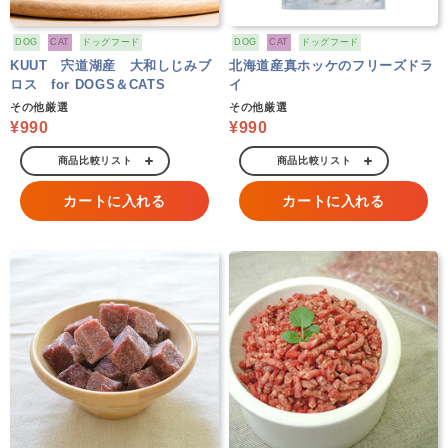
DOG
CAT
ドッグフード
DOG
CAT
ドッグフード
KUUT 宍道湖産 大和しじみブ
北海道産真ホッケのフリーズドラ
ロス for DOGS＆CATS
イ
その他厳選
その他厳選
¥990
¥990
商品比較リスト
商品比較リスト
カートに入れる
カートに入れる