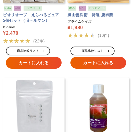
DOG
CAT
ドッグフード
DOG
CAT
ドッグフード
ビオリオーブ えらべるピュア
嵐山善兵衛 特選 鹿御膳
5個セット（旧ヘルマン）
プライムケイズ
¥1,980
Bioliob
¥2,470
★★★★★
(10件)
★★★★★
(22件)
商品比較リスト
商品比較リスト
カートに入れる
カートに入れる