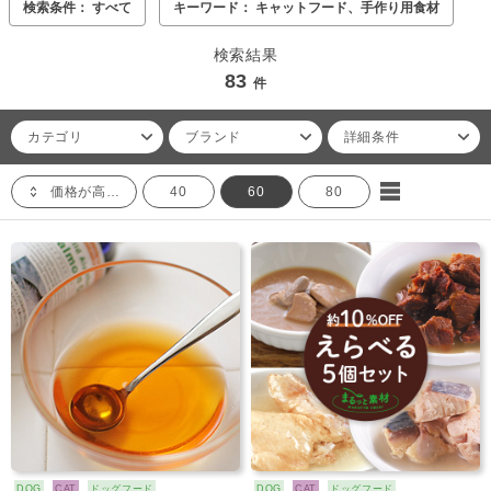
検索条件： すべて
キーワード： キャットフード、手作り用食材
検索結果
83
件
カテゴリ
ブランド
詳細条件
価格が高い順
40
60
80
DOG
CAT
ドッグフード
DOG
CAT
ドッグフード