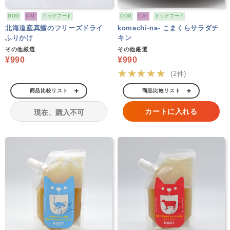
DOG
CAT
ドッグフード
DOG
CAT
ドッグフード
北海道産真鱈のフリーズドライ
komachi-na- こまくらサラダチ
ふりかけ
キン
その他厳選
その他厳選
¥990
¥990
★★★★★
(2件)
商品比較リスト
商品比較リスト
カートに入れる
現在、購入不可