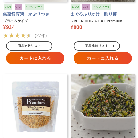
DOG
CAT
ドッグフード
DOG
CAT
ドッグフード
無薬飼育鶏 かぶりつき
まぐろふりかけ 削り節
プライムケイズ
GREEN DOG & CAT Premium
¥924
¥900
★★★★★
(27件)
商品比較リスト
商品比較リスト
カートに入れる
カートに入れる