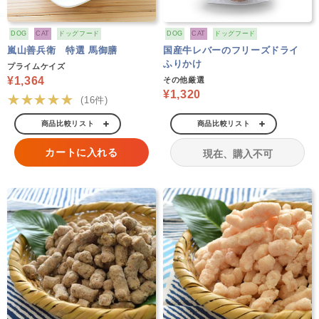
DOG
CAT
ドッグフード
DOG
CAT
ドッグフード
嵐山善兵衛 特選 馬御膳
国産牛レバーのフリーズドライ
ふりかけ
プライムケイズ
¥1,364
その他厳選
¥1,320
★★★★★
(16件)
商品比較リスト
商品比較リスト
カートに入れる
現在、購入不可