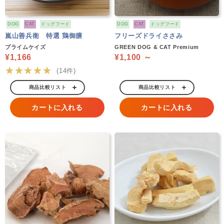
DOG
CAT
ドッグフード
DOG
CAT
ドッグフード
嵐山善兵衛 特選 鶏御膳
フリーズドライささみ
プライムケイズ
GREEN DOG & CAT Premium
¥1,166
¥1,100 ～
★★★★★
(14件)
商品比較リスト
商品比較リスト
カートに入れる
カートに入れる