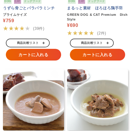
DOG
CAT
ドッグフード
DOG
CAT
ドッグフード
うずら骨ごとパラパラミンチ
まるっと素材 ほろほろ鶏手羽
プライムケイズ
GREEN DOG & CAT Premium Dish
Style
¥759
¥690
★★★★★
(39件)
★★★★★
(2件)
商品比較リスト
商品比較リスト
カートに入れる
カートに入れる