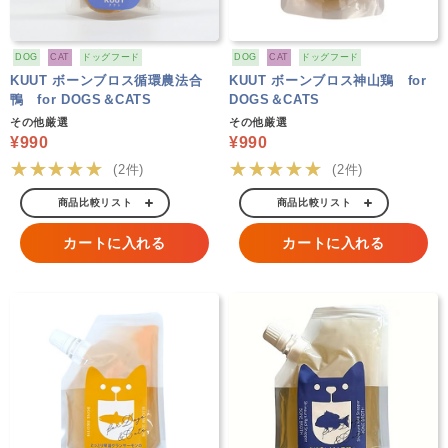
DOG
CAT
ドッグフード
DOG
CAT
ドッグフード
KUUT ボーンブロス循環農法合
KUUT ボーンブロス神山鶏 for
鴨 for DOGS＆CATS
DOGS＆CATS
その他厳選
その他厳選
¥990
¥990
★★★★★
★★★★★
(2件)
(2件)
商品比較リスト
商品比較リスト
カートに入れる
カートに入れる