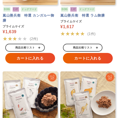
DOG
CAT
ドッグフード
DOG
CAT
ドッグフード
嵐山善兵衛 特選 カンガルー御
嵐山善兵衛 特選 ラム御膳
膳
プライムケイズ
¥1,617
プライムケイズ
¥1,639
★★★★★
(1件)
★★★★★
(2件)
商品比較リスト
商品比較リスト
カートに入れる
カートに入れる