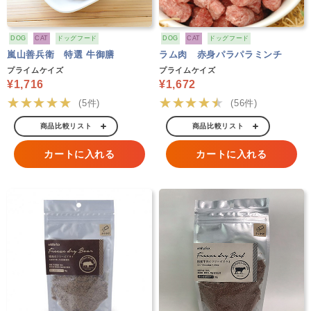
DOG
CAT
ドッグフード
DOG
CAT
ドッグフード
嵐山善兵衛 特選 牛御膳
ラム肉 赤身パラパラミンチ
プライムケイズ
プライムケイズ
¥1,716
¥1,672
★★★★★
★★★★★
(5件)
(56件)
商品比較リスト
商品比較リスト
カートに入れる
カートに入れる