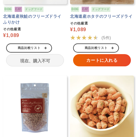
DOG
CAT
ドッグフード
DOG
CAT
ドッグフード
北海道産秋鮭のフリーズドライ
北海道産ホタテのフリーズドライ
ふりかけ
その他厳選
¥1,089
その他厳選
¥1,089
★★★★★
(5件)
商品比較リスト
商品比較リスト
カートに入れる
現在、購入不可