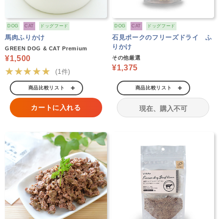
DOG
CAT
ドッグフード
DOG
CAT
ドッグフード
馬肉ふりかけ
石見ポークのフリーズドライ ふ
りかけ
GREEN DOG & CAT Premium
¥1,500
その他厳選
¥1,375
★★★★★
(1件)
商品比較リスト
商品比較リスト
カートに入れる
現在、購入不可