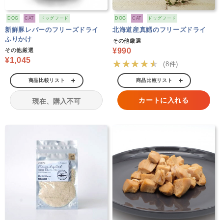
DOG
CAT
ドッグフード
DOG
CAT
ドッグフード
新鮮豚レバーのフリーズドライ
北海道産真鱈のフリーズドライ
ふりかけ
その他厳選
¥990
その他厳選
¥1,045
★★★★★
(8件)
商品比較リスト
商品比較リスト
カートに入れる
現在、購入不可