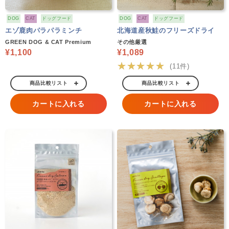
DOG
CAT
ドッグフード
DOG
CAT
ドッグフード
エゾ鹿肉パラパラミンチ
北海道産秋鮭のフリーズドライ
GREEN DOG & CAT Premium
その他厳選
¥1,100
¥1,089
★★★★★
(11件)
商品比較リスト
商品比較リスト
カートに入れる
カートに入れる