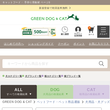
キャットフード・ 手作り用食材 ページ3
新規登録で初回送料無料
0
ログイン
メニュー
購入履歴
カート
会員登録
はじめての方へ
ショッピングガイド
クーポン
ポイント
お気に入りリス
犬カテゴリ一覧
犬ブランド一覧
猫カテゴリ一覧
猫ブランド一覧
ALL
DOG
CAT
すべての検索結果
犬用品の検索結果
猫用品の検索結果
GREEN DOG & CAT
ペットフード・ペット用品通販
犬用品・犬グッ