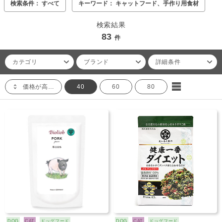
検索条件： すべて
キーワード： キャットフード、手作り用食材
検索結果
83
件
カテゴリ
ブランド
詳細条件
価格が高い順
40
60
80
DOG
CAT
ドッグフード
DOG
CAT
ドッグフード