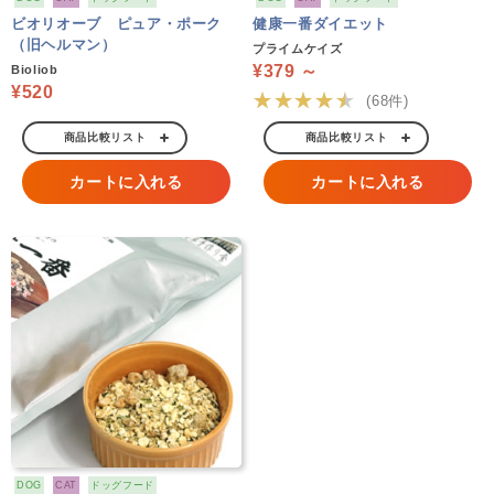
ビオリオーブ ピュア・ポーク
健康一番ダイエット
（旧ヘルマン）
プライムケイズ
¥379 ～
Bioliob
¥520
★★★★★
(68件)
商品比較リスト
商品比較リスト
カートに入れる
カートに入れる
DOG
CAT
ドッグフード