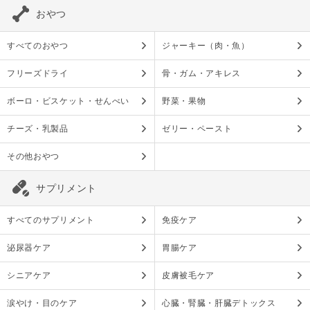
おやつ
すべてのおやつ
ジャーキー（肉・魚）
フリーズドライ
骨・ガム・アキレス
ボーロ・ビスケット・せんべい
野菜・果物
チーズ・乳製品
ゼリー・ペースト
その他おやつ
サプリメント
すべてのサプリメント
免疫ケア
泌尿器ケア
胃腸ケア
シニアケア
皮膚被毛ケア
涙やけ・目のケア
心臓・腎臓・肝臓デトックス