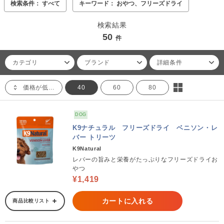
検索条件： すべて
キーワード： おやつ、フリーズドライ
検索結果
50
件
カテゴリ
ブランド
詳細条件
価格が低い順
40
60
80
DOG
K9ナチュラル フリーズドライ ベニソン・レ
バー トリーツ
K9Natural
レバーの旨みと栄養がたっぷりなフリーズドライお
やつ
¥1,419
カートに入れる
商品比較リスト