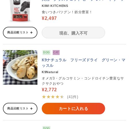
KIWI KITCHENS
食いつきバツグン！鉄分豊富！
¥2,497
商品比較リスト
現在、購入不可
DOG
CAT
K9ナチュラル フリーズドライ グリーン・マ
ッスル
K9Natural
オメガ3・グルコサミン・コンドロイチン豊富なサ
クサクおやつ
¥2,772
★★★★★
(41件)
カートに入れる
商品比較リスト
DOG