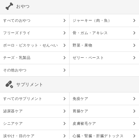
おやつ
すべてのおやつ
ジャーキー（肉・魚）
フリーズドライ
骨・ガム・アキレス
ボーロ・ビスケット・せんべい
野菜・果物
チーズ・乳製品
ゼリー・ペースト
その他おやつ
サプリメント
すべてのサプリメント
免疫ケア
泌尿器ケア
胃腸ケア
シニアケア
皮膚被毛ケア
涙やけ・目のケア
心臓・腎臓・肝臓デトックス