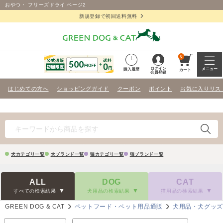
おやつ・ フリーズドライ ページ2
新規登録で初回送料無料
0
ログイン
メニュー
購入履歴
カート
会員登録
はじめての方へ
ショッピングガイド
クーポン
ポイント
お気に入りリス
犬カテゴリ一覧
犬ブランド一覧
猫カテゴリ一覧
猫ブランド一覧
ALL
DOG
CAT
すべての検索結果
犬用品の検索結果
猫用品の検索結果
GREEN DOG & CAT
ペットフード・ペット用品通販
犬用品・犬グッ