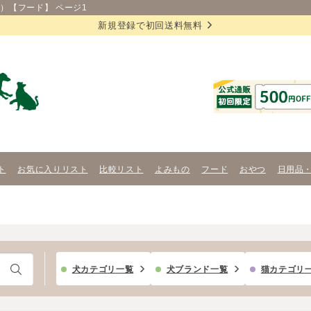
）【フード】 ページ1
新規登録で初回送料無料
ト
お気に入りリスト
比較リスト
よみもの
フード
おやつ
日用品
犬カテゴリ一覧
犬ブランド一覧
猫カテゴリ