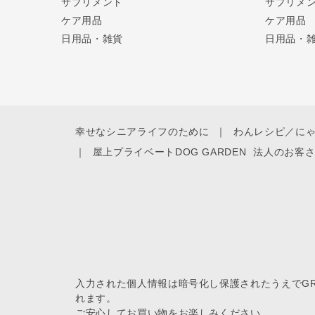
サプリメント
サプリメ
ケア用品
ケア用品
日用品・雑貨
日用品・
幸せなシニアライフのために
わんレシピ／に
屋上プライベートDOG GARDEN
法人のお客
入力された個人情報は暗号化し保護されたうえでGREE
れます。
ご安心してお買い物をお楽しみください。