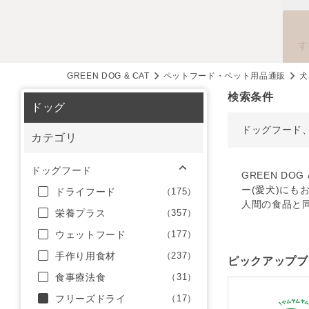
す
GREEN DOG & CAT
ペットフード・ペット用品通販
犬
検索条件
ドッグ
ドッグフード
カテゴリ
ドッグフード
GREEN D
ー(愛犬)にも
ドライフード
（175）
人間の食品と
栄養プラス
（357）
ウェットフード
（177）
手作り用食材
（237）
ピックアップブ
食事療法食
（31）
フリーズドライ
（17）