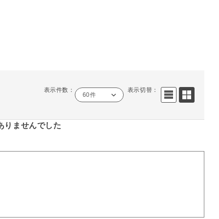
表示件数：
表示切替：
60件
ありませんでした