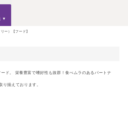
果
フリー）【フード】
ドライフード。 栄養豊富で嗜好性も抜群！食べムラのあるパートナ
取り揃えております。