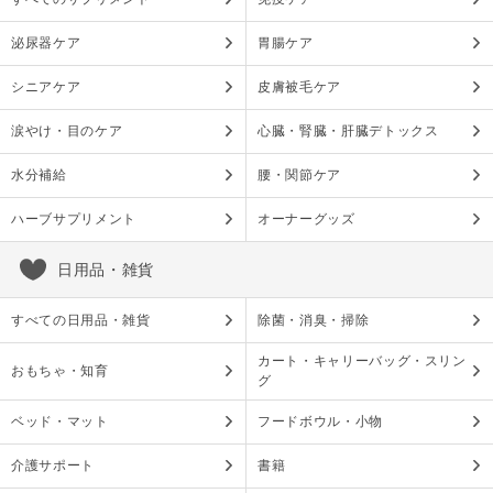
泌尿器ケア
胃腸ケア
シニアケア
皮膚被毛ケア
涙やけ・目のケア
心臓・腎臓・肝臓デトックス
水分補給
腰・関節ケア
ハーブサプリメント
オーナーグッズ
日用品・雑貨
すべての日用品・雑貨
除菌・消臭・掃除
カート・キャリーバッグ・スリン
おもちゃ・知育
グ
ベッド・マット
フードボウル・小物
介護サポート
書籍