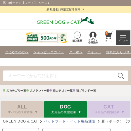
豚（ポーク）【フード】 ページ1
新規登録で初回送料無料
0
ログイン
メニュー
購入履歴
カート
会員登録
はじめての方へ
ショッピングガイド
クーポン
ポイント
お気に入りリス
犬カテゴリ一覧
犬ブランド一覧
猫カテゴリ一覧
猫ブランド一覧
ALL
DOG
CAT
すべての検索結果
犬用品の検索結果
猫用品の検索結果
GREEN DOG & CAT
ペットフード・ペット用品通販
豚（ポーク）【