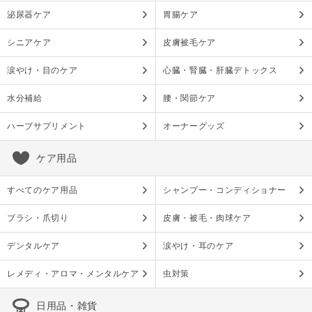
泌尿器ケア
胃腸ケア
シニアケア
皮膚被毛ケア
涙やけ・目のケア
心臓・腎臓・肝臓デトックス
水分補給
腰・関節ケア
ハーブサプリメント
オーナーグッズ
ケア用品
すべてのケア用品
シャンプー・コンディショナー
ブラシ・爪切り
皮膚・被毛・肉球ケア
デンタルケア
涙やけ・耳のケア
レメディ・アロマ・メンタルケア
虫対策
日用品・雑貨