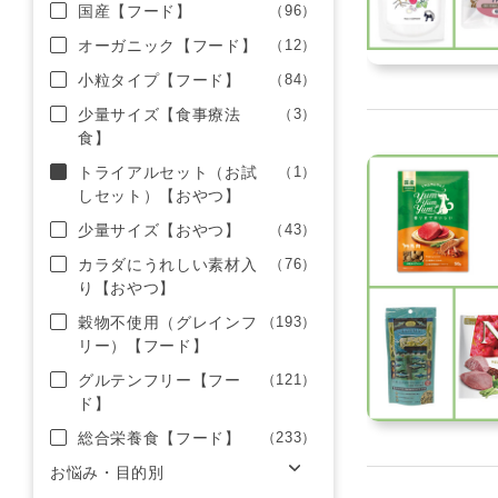
国産【フード】
（96）
オーガニック【フード】
（12）
小粒タイプ【フード】
（84）
少量サイズ【食事療法
（3）
食】
トライアルセット（お試
（1）
しセット）【おやつ】
少量サイズ【おやつ】
（43）
カラダにうれしい素材入
（76）
り【おやつ】
穀物不使用（グレインフ
（193）
リー）【フード】
グルテンフリー【フー
（121）
ド】
総合栄養食【フード】
（233）
お悩み・目的別