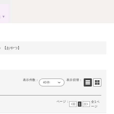
果
）【おやつ】
表示件数：
表示切替：
40件
ページ：
全1ペ
1
前
次
ージ