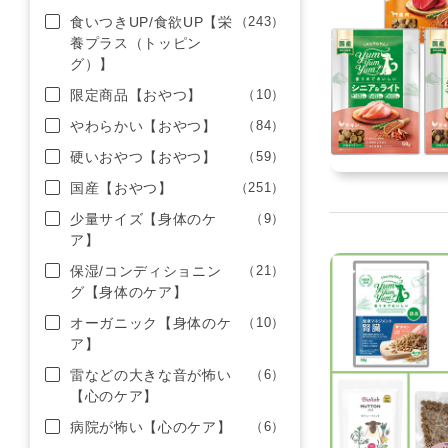
食いつきUP/食欲UP【栄
（243）
養プラス（トッピン
グ）】
限定商品【おやつ】
（10）
やわらかい【おやつ】
（84）
硬いおやつ【おやつ】
（59）
国産【おやつ】
（251）
少量サイズ【身体のケ
（9）
ア】
保湿/コンディショニン
（21）
グ【身体のケア】
オーガニック【身体のケ
（10）
ア】
雷などの大きな音が怖い
（6）
【心のケア】
病院が怖い【心のケア】
（6）