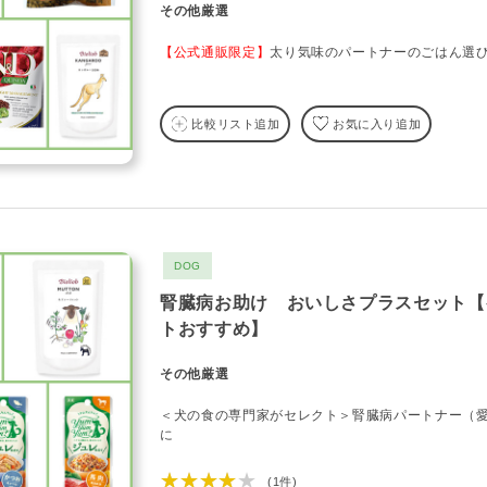
その他厳選
【公式通販限定】
太り気味のパートナーのごはん選
比較リスト追加
お気に入り追加
DOG
腎臓病お助け おいしさプラスセット【
トおすすめ】
その他厳選
＜犬の食の専門家がセレクト＞腎臓病パートナー（愛
に
★★★★★
(1件)