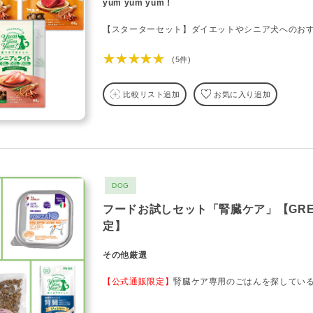
yum yum yum！
【スターターセット】ダイエットやシニア犬へのお
★★★★★
(5件)
比較リスト追加
お気に入り追加
DOG
フードお試しセット「腎臓ケア」【GREEN
定】
その他厳選
【公式通販限定】
腎臓ケア専用のごはんを探してい