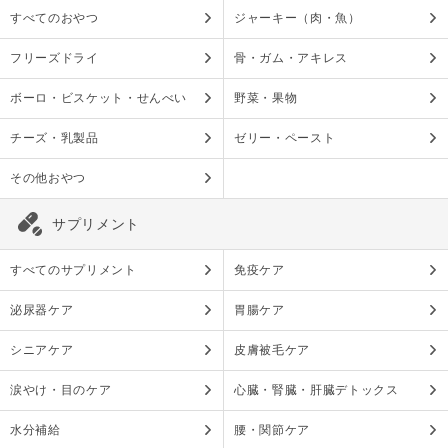
すべてのおやつ
ジャーキー（肉・魚）
フリーズドライ
骨・ガム・アキレス
ボーロ・ビスケット・せんべい
野菜・果物
チーズ・乳製品
ゼリー・ペースト
その他おやつ
サプリメント
すべてのサプリメント
免疫ケア
泌尿器ケア
胃腸ケア
シニアケア
皮膚被毛ケア
涙やけ・目のケア
心臓・腎臓・肝臓デトックス
水分補給
腰・関節ケア