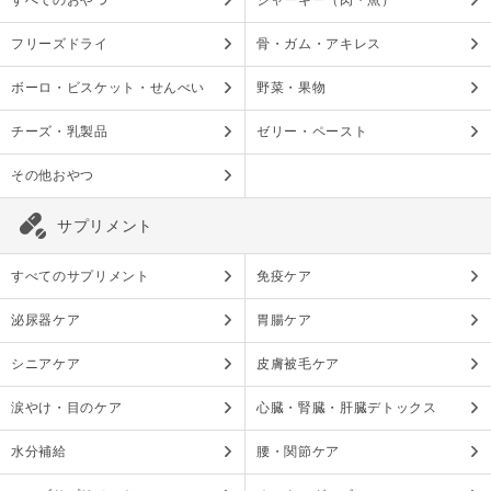
すべてのおやつ
ジャーキー（肉・魚）
フリーズドライ
骨・ガム・アキレス
ボーロ・ビスケット・せんべい
野菜・果物
チーズ・乳製品
ゼリー・ペースト
その他おやつ
サプリメント
すべてのサプリメント
免疫ケア
泌尿器ケア
胃腸ケア
シニアケア
皮膚被毛ケア
涙やけ・目のケア
心臓・腎臓・肝臓デトックス
水分補給
腰・関節ケア