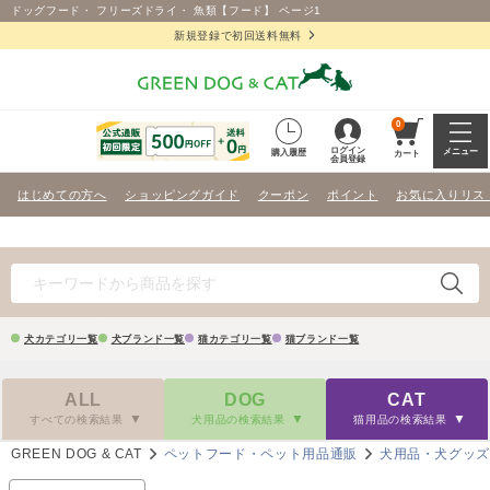
ドッグフード・ フリーズドライ・ 魚類【フード】 ページ1
新規登録で初回送料無料
0
ログイン
メニュー
購入履歴
カート
会員登録
はじめての方へ
ショッピングガイド
クーポン
ポイント
お気に入りリス
犬カテゴリ一覧
犬ブランド一覧
猫カテゴリ一覧
猫ブランド一覧
ALL
DOG
CAT
すべての検索結果
犬用品の検索結果
猫用品の検索結果
GREEN DOG & CAT
ペットフード・ペット用品通販
犬用品・犬グッ