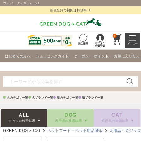
ウェア・グッズ ページ1
新規登録で初回送料無料
0
ログイン
メニュー
購入履歴
カート
会員登録
はじめての方へ
ショッピングガイド
クーポン
ポイント
お気に入りリス
犬カテゴリ一覧
犬ブランド一覧
猫カテゴリ一覧
猫ブランド一覧
ALL
DOG
CAT
すべての検索結果
犬用品の検索結果
猫用品の検索結果
GREEN DOG & CAT
ペットフード・ペット用品通販
犬用品・犬グッ