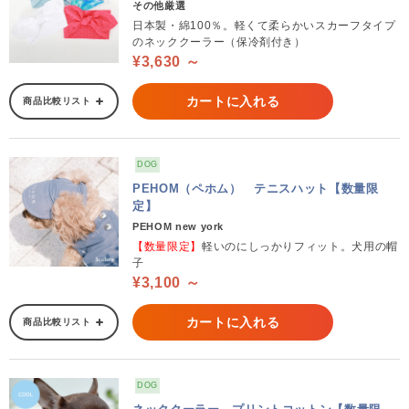
その他厳選
日本製・綿100％。軽くて柔らかいスカーフタイプ
のネッククーラー（保冷剤付き）
¥3,630 ～
カートに入れる
商品比較リスト
DOG
PEHOM（ペホム） テニスハット【数量限
定】
PEHOM new york
【数量限定】
軽いのにしっかりフィット。犬用の帽
子
¥3,100 ～
カートに入れる
商品比較リスト
DOG