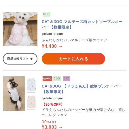
DOG
CAT＆DOG マルチーズ柄カットソープルオー
バー【数量限定】
gelato pique
ふんわりかわいいマルチーズ柄のウェア
¥4,400 ～
カートに入れる
商品比較リスト
セール
DOG
CAT
CAT&DOG 【ドラえもん】総柄プルオーバー
【数量限定】
gelato pique
【30％OFF】
ドラえもんたちのハッピーな魅力が溶け込む、癒し
のコレクション
30
%OFF
¥3,003 ～