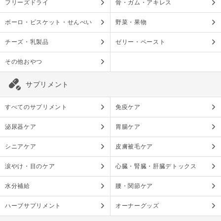
フリーズドライ
骨・ガム・アキレス
ボーロ・ビスケット・せんべい
野菜・果物
チーズ・乳製品
ゼリー・ペースト
その他おやつ
サプリメント
すべてのサプリメント
免疫ケア
泌尿器ケア
胃腸ケア
シニアケア
皮膚被毛ケア
涙やけ・目のケア
心臓・腎臓・肝臓デトックス
水分補給
腰・関節ケア
ハーブサプリメント
オーナーグッズ