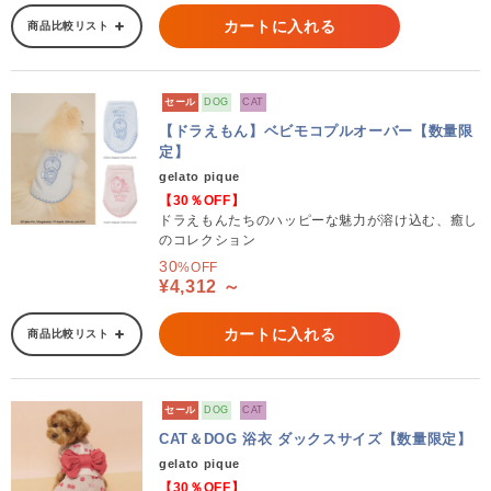
カートに入れる
商品比較リスト
セール
DOG
CAT
【ドラえもん】ベビモコプルオーバー【数量限
定】
gelato pique
【30％OFF】
ドラえもんたちのハッピーな魅力が溶け込む、癒し
のコレクション
30
%OFF
¥4,312 ～
カートに入れる
商品比較リスト
セール
DOG
CAT
CAT＆DOG 浴衣 ダックスサイズ【数量限定】
gelato pique
【30％OFF】