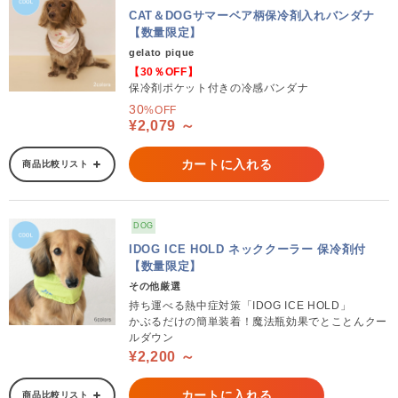
CAT＆DOGサマーベア柄保冷剤入れバンダナ
【数量限定】
gelato pique
【30％OFF】
保冷剤ポケット付きの冷感バンダナ
30
%OFF
¥2,079 ～
カートに入れる
商品比較リスト
DOG
IDOG ICE HOLD ネッククーラー 保冷剤付
【数量限定】
その他厳選
持ち運べる熱中症対策「IDOG ICE HOLD」
かぶるだけの簡単装着！魔法瓶効果でとことんクー
ルダウン
¥2,200 ～
カートに入れる
商品比較リスト