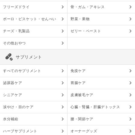
フリーズドライ
骨・ガム・アキレス
ボーロ・ビスケット・せんべい
野菜・果物
チーズ・乳製品
ゼリー・ペースト
その他おやつ
サプリメント
すべてのサプリメント
免疫ケア
泌尿器ケア
胃腸ケア
シニアケア
皮膚被毛ケア
涙やけ・目のケア
心臓・腎臓・肝臓デトックス
水分補給
腰・関節ケア
ハーブサプリメント
オーナーグッズ