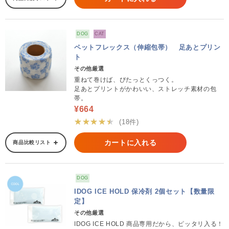
DOG
CAT
ペットフレックス（伸縮包帯） 足あとプリン
ト
その他厳選
重ねて巻けば、ぴたっとくっつく。
足あとプリントがかわいい、ストレッチ素材の包
帯。
¥664
★★★★★
(18件)
カートに入れる
商品比較リスト
DOG
IDOG ICE HOLD 保冷剤 2個セット【数量限
定】
その他厳選
IDOG ICE HOLD 商品専用だから、ピッタリ入る！