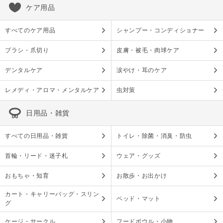
ケア用品
すべてのケア用品
シャンプー・コンディショナー
ブラシ・爪切り
皮膚・被毛・肉球ケア
デンタルケア
涙やけ・耳のケア
レメディ・アロマ・メンタルケア
虫対策
日用品・雑貨
すべての日用品・雑貨
トイレ・除菌・消臭・防虫
首輪・リード・迷子札
ウェア・グッズ
おもちゃ・知育
お散歩・お出かけ
カート・キャリーバッグ・スリン
ベッド・マット
グ
ケージ・サークル
フードボウル・小物