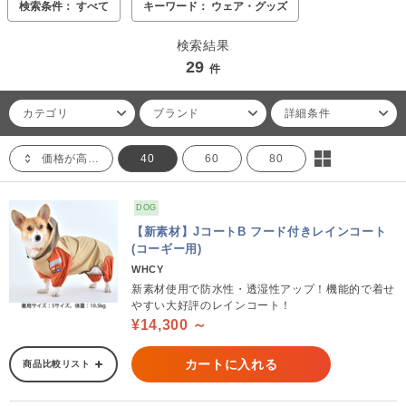
検索条件： すべて
キーワード： ウェア・グッズ
検索結果
29
件
カテゴリ
ブランド
詳細条件
価格が高い順
40
60
80
DOG
【新素材】JコートB フード付きレインコート
(コーギー用)
WHCY
新素材使用で防水性・透湿性アップ！機能的で着せ
やすい大好評のレインコート！
¥14,300 ～
カートに入れる
商品比較リスト