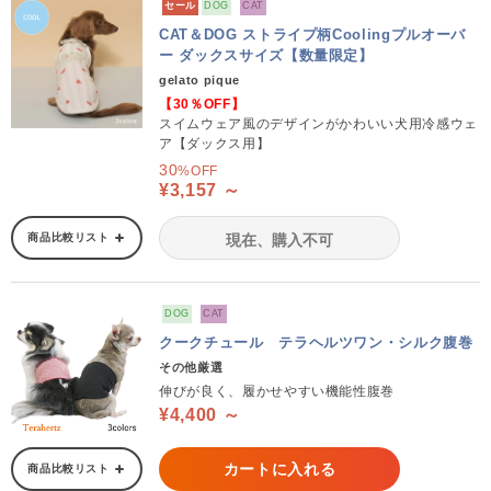
セール
DOG
CAT
CAT＆DOG ストライプ柄Coolingプルオーバ
ー ダックスサイズ【数量限定】
gelato pique
【30％OFF】
スイムウェア風のデザインがかわいい犬用冷感ウェ
ア【ダックス用】
30
%OFF
¥3,157 ～
商品比較リスト
現在、購入不可
DOG
CAT
クークチュール テラヘルツワン・シルク腹巻
その他厳選
伸びが良く、履かせやすい機能性腹巻
¥4,400 ～
カートに入れる
商品比較リスト