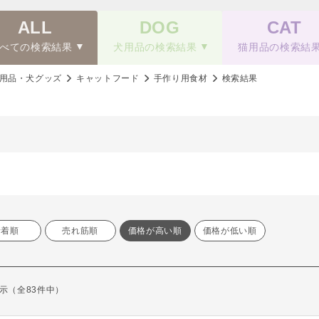
ALL
DOG
CAT
べての検索結果
犬用品の検索結果
猫用品の検索結
用品・犬グッズ
キャットフード
手作り用食材
検索結果
新着順
売れ筋順
価格が高い順
価格が低い順
を表示（全83件中）