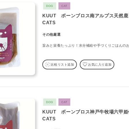
DOG
CAT
KUUT ボーンブロス南アルプス天然鹿 f
CATS
その他厳選
旨みと栄養たっぷり！水分補給や手づくりごはんの
比較リスト追加
お気に入り追加
DOG
CAT
KUUT ボーンブロス神戸牛牧場六甲姫牛 
CATS