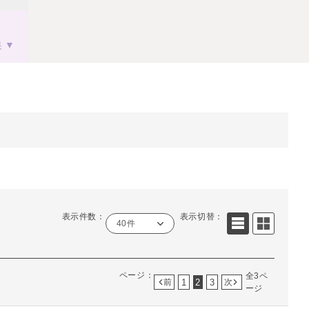
果
表示件数：
表示切替：
40件
ページ：
全3ペ
1
2
3
前
次
ージ