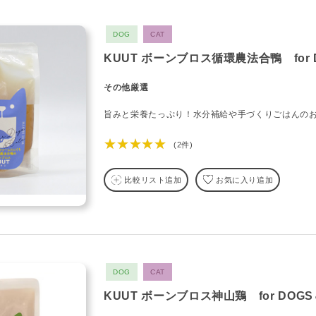
DOG
CAT
KUUT ボーンブロス循環農法合鴨 for 
その他厳選
旨みと栄養たっぷり！水分補給や手づくりごはんの
★★★★★
(2件)
比較リスト追加
お気に入り追加
DOG
CAT
KUUT ボーンブロス神山鶏 for DOGS