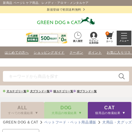
新商品 ページ1 ケア用品、レメディ・アロマ・メンタルケア
新規登録で初回送料無料
0
ログイン
メニュー
購入履歴
カート
会員登録
はじめての方へ
ショッピングガイド
クーポン
ポイント
お気に入りリス
犬カテゴリ一覧
犬ブランド一覧
猫カテゴリ一覧
猫ブランド一覧
ALL
DOG
CAT
すべての検索結果
犬用品の検索結果
猫用品の検索結果
GREEN DOG & CAT
ペットフード・ペット用品通販
犬用品・犬グッ