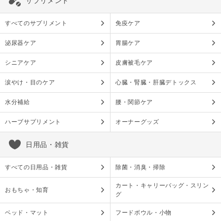
サプリメント
すべてのサプリメント
免疫ケア
泌尿器ケア
胃腸ケア
シニアケア
皮膚被毛ケア
涙やけ・目のケア
心臓・腎臓・肝臓デトックス
水分補給
腰・関節ケア
ハーブサプリメント
オーナーグッズ
日用品・雑貨
すべての日用品・雑貨
除菌・消臭・掃除
カート・キャリーバッグ・スリン
おもちゃ・知育
グ
ベッド・マット
フードボウル・小物