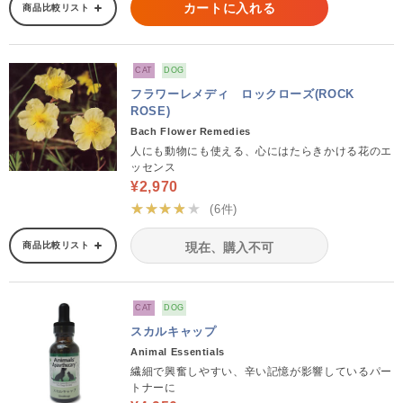
カートに入れる
商品比較リスト
CAT
DOG
フラワーレメディ ロックローズ(ROCK
ROSE)
Bach Flower Remedies
人にも動物にも使える、心にはたらきかける花のエ
ッセンス
¥2,970
★★★★★
(6件)
商品比較リスト
現在、購入不可
CAT
DOG
スカルキャップ
Animal Essentials
繊細で興奮しやすい、辛い記憶が影響しているパー
トナーに