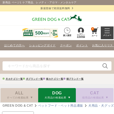
新商品 ページ1 ケア用品、レメディ・アロマ・メンタルケア
新規登録で初回送料無料
0
ログイン
メニュー
購入履歴
カート
会員登録
はじめての方へ
ショッピングガイド
クーポン
ポイント
お気に入りリス
犬カテゴリ一覧
犬ブランド一覧
猫カテゴリ一覧
猫ブランド一覧
ALL
DOG
CAT
すべての検索結果
犬用品の検索結果
猫用品の検索結果
GREEN DOG & CAT
ペットフード・ペット用品通販
犬用品・犬グッ