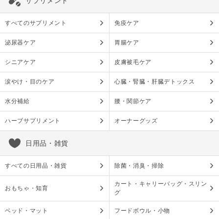
サプリメント
すべてのサプリメント
免疫ケア
泌尿器ケア
胃腸ケア
シニアケア
皮膚被毛ケア
涙やけ・目のケア
心臓・腎臓・肝臓デトックス
水分補給
腰・関節ケア
ハーブサプリメント
オーナーグッズ
日用品・雑貨
すべての日用品・雑貨
除菌・消臭・掃除
カート・キャリーバッグ・スリン
おもちゃ・知育
グ
ベッド・マット
フードボウル・小物