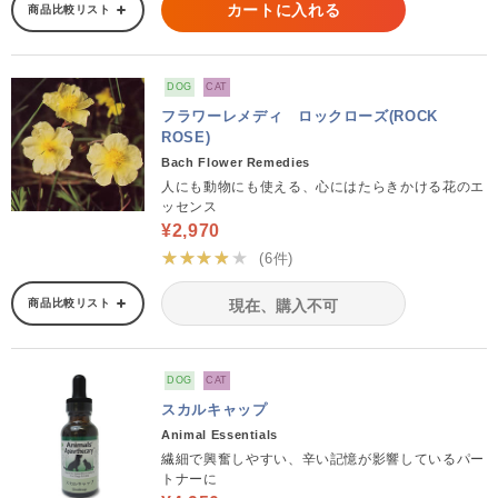
カートに入れる
商品比較リスト
DOG
CAT
フラワーレメディ ロックローズ(ROCK
ROSE)
Bach Flower Remedies
人にも動物にも使える、心にはたらきかける花のエ
ッセンス
¥2,970
★★★★★
(6件)
商品比較リスト
現在、購入不可
DOG
CAT
スカルキャップ
Animal Essentials
繊細で興奮しやすい、辛い記憶が影響しているパー
トナーに