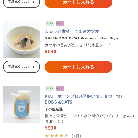
カートに入れる
商品比較リスト
DOG
CAT
まるっと素材 うまみカツオ
GREEN DOG & CAT Premium Dish Style
カツオの旨みがたっぷりな水煮タイプ
¥690
カートに入れる
商品比較リスト
DOG
CAT
KUUT ボーンブロス平飼いダチョウ for
DOGS＆CATS
その他厳選
旨みと栄養たっぷり！水分補給や手づくりごはんの
お出汁に！
¥990
★★★★★
(7件)