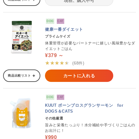
現在、購入不可
DOG
CAT
健康一番ダイエット
プライムケイズ
体重管理が必要なパートナーに嬉しい風味豊かなダ
イエットごはん
¥379 ～
★★★★★
(68件)
カートに入れる
商品比較リスト
DOG
CAT
KUUT ボーンブロスグランサーモン for
DOGS＆CATS
その他厳選
旨みと栄養たっぷり！水分補給や手づくりごはんの
お出汁に！
¥990