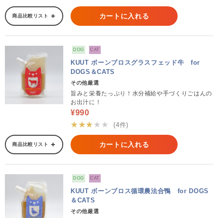
カートに入れる
商品比較リスト
DOG
CAT
KUUT ボーンブロスグラスフェッド牛 for
DOGS＆CATS
その他厳選
旨みと栄養たっぷり！水分補給や手づくりごはんの
お出汁に！
¥990
★★★★★
(4件)
カートに入れる
商品比較リスト
DOG
CAT
KUUT ボーンブロス循環農法合鴨 for DOGS
＆CATS
その他厳選