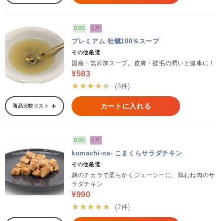
DOG
CAT
プレミアム 牡蠣100％スープ
その他厳選
国産・無添加スープ。皮膚・被毛の潤いと健康に！
¥583
★★★★★
(3件)
カートに入れる
商品比較リスト
DOG
CAT
komachi-na- こまくらサラダチキン
その他厳選
麹のチカラで柔らかくジューシーに。鶏むね肉のサ
ラダチキン
¥990
★★★★★
(2件)