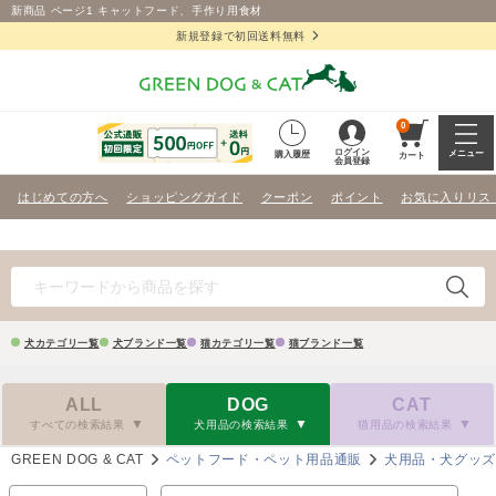
新商品 ページ1 キャットフード、手作り用食材
新規登録で初回送料無料
0
ログイン
メニュー
購入履歴
カート
会員登録
はじめての方へ
ショッピングガイド
クーポン
ポイント
お気に入りリス
犬カテゴリ一覧
犬ブランド一覧
猫カテゴリ一覧
猫ブランド一覧
ALL
DOG
CAT
すべての検索結果
犬用品の検索結果
猫用品の検索結果
GREEN DOG & CAT
ペットフード・ペット用品通販
犬用品・犬グッ