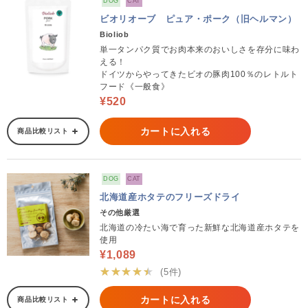
DOG
CAT
ビオリオーブ ピュア・ポーク（旧ヘルマン）
Bioliob
単一タンパク質でお肉本来のおいしさを存分に味わ
える！
ドイツからやってきたビオの豚肉100％のレトルト
フード《一般食》
¥520
カートに入れる
商品比較リスト
DOG
CAT
北海道産ホタテのフリーズドライ
その他厳選
北海道の冷たい海で育った新鮮な北海道産ホタテを
使用
¥1,089
★★★★★
(5件)
カートに入れる
商品比較リスト