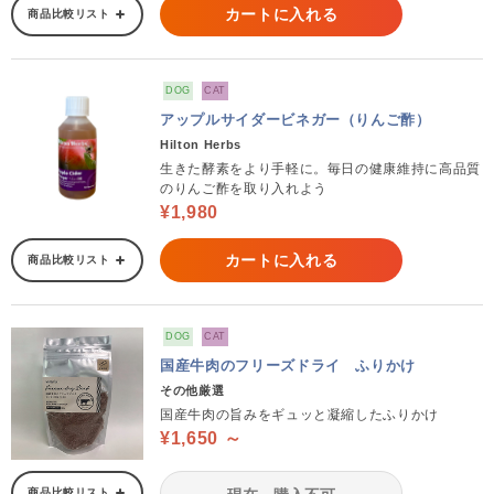
カートに入れる
商品比較リスト
DOG
CAT
アップルサイダービネガー（りんご酢）
Hilton Herbs
生きた酵素をより手軽に。毎日の健康維持に高品質
のりんご酢を取り入れよう
¥1,980
カートに入れる
商品比較リスト
DOG
CAT
国産牛肉のフリーズドライ ふりかけ
その他厳選
国産牛肉の旨みをギュッと凝縮したふりかけ
¥1,650 ～
商品比較リスト