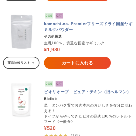
DOG
CAT
komachi-na- Premierフリーズドライ国産ヤギ
ミルクパウダー
その他厳選
生乳100％、貴重な国産ヤギミルク
¥1,980
カートに入れる
商品比較リスト
DOG
CAT
ビオリオーブ ピュア・チキン（旧ヘルマン）
Bioliob
単一タンパク質でお肉本来のおいしさを存分に味わ
える！
ドイツからやってきたビオの鶏肉100％のレトルト
フード《一般食》
¥520
★★★★★
(1件)