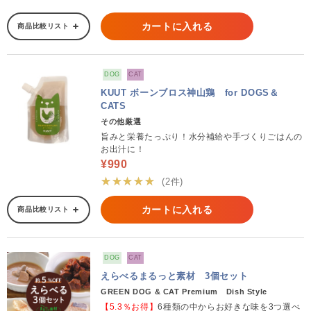
カートに入れる
商品比較リスト
DOG
CAT
KUUT ボーンブロス神山鶏 for DOGS＆
CATS
その他厳選
旨みと栄養たっぷり！水分補給や手づくりごはんの
お出汁に！
¥990
★★★★★
(2件)
カートに入れる
商品比較リスト
DOG
CAT
えらべるまるっと素材 3個セット
GREEN DOG & CAT Premium Dish Style
【5.3％お得】
6種類の中からお好きな味を3つ選べ