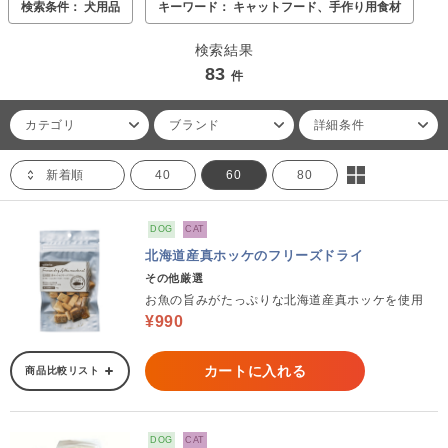
検索条件： 犬用品
キーワード： キャットフード、手作り用食材
検索結果
83
件
カテゴリ
ブランド
詳細条件
新着順
40
60
80
DOG
CAT
北海道産真ホッケのフリーズドライ
その他厳選
お魚の旨みがたっぷりな北海道産真ホッケを使用
¥990
カートに入れる
商品比較リスト
DOG
CAT