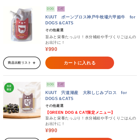
DOG
CAT
KUUT ボーンブロス神戸牛牧場六甲姫牛 for
DOGS＆CATS
その他厳選
旨みと栄養たっぷり！水分補給や手づくりごはんの
お出汁に！
¥990
カートに入れる
商品比較リスト
DOG
CAT
KUUT 宍道湖産 大和しじみブロス for
DOGS＆CATS
その他厳選
【GREEN DOG & CAT限定メニュー】
旨みと栄養たっぷり！水分補給や手づくりごはんの
お出汁に！
¥990