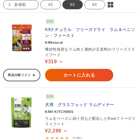
新着順
40
60
80
DOG
K9ナチュラル フリーズドライ ラム＆ベニソ
ン・フィースト
K9Natural
嗜好性抜群なラム肉と鹿肉が主原料のフリーズドラ
イフード
¥319 ～
カートに入れる
商品比較リスト
DOG
犬用 グラスフェッド ラムディナー
KIWI KITCHENS
ラムをベースに緑イ貝など配合したRawフリーズド
ライフード
¥2,299 ～
★★★★★
(1件)