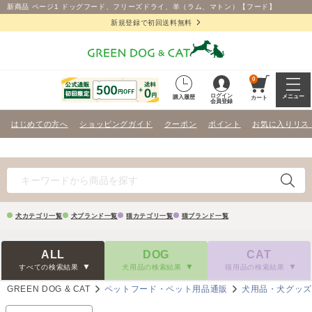
新商品 ページ1 ドッグフード、フリーズドライ、羊（ラム、マトン）【フード】
新規登録で初回送料無料
0
ログイン
メニュー
購入履歴
カート
会員登録
はじめての方へ
ショッピングガイド
クーポン
ポイント
お気に入りリス
犬カテゴリ一覧
犬ブランド一覧
猫カテゴリ一覧
猫ブランド一覧
ALL
DOG
CAT
すべての検索結果
犬用品の検索結果
猫用品の検索結果
GREEN DOG & CAT
ペットフード・ペット用品通販
犬用品・犬グッ