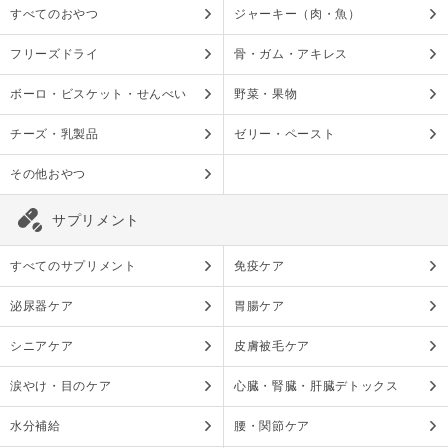
すべてのおやつ
ジャーキー（肉・魚）
フリーズドライ
骨・ガム・アキレス
ボーロ・ビスケット・せんべい
野菜・果物
チーズ・乳製品
ゼリー・ペースト
その他おやつ
サプリメント
すべてのサプリメント
免疫ケア
泌尿器ケア
胃腸ケア
シニアケア
皮膚被毛ケア
涙やけ・目のケア
心臓・腎臓・肝臓デトックス
水分補給
腰・関節ケア