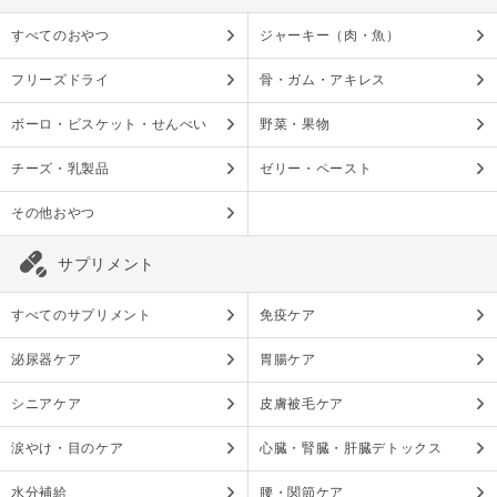
すべてのおやつ
ジャーキー（肉・魚）
フリーズドライ
骨・ガム・アキレス
ボーロ・ビスケット・せんべい
野菜・果物
チーズ・乳製品
ゼリー・ペースト
その他おやつ
サプリメント
すべてのサプリメント
免疫ケア
泌尿器ケア
胃腸ケア
シニアケア
皮膚被毛ケア
涙やけ・目のケア
心臓・腎臓・肝臓デトックス
水分補給
腰・関節ケア