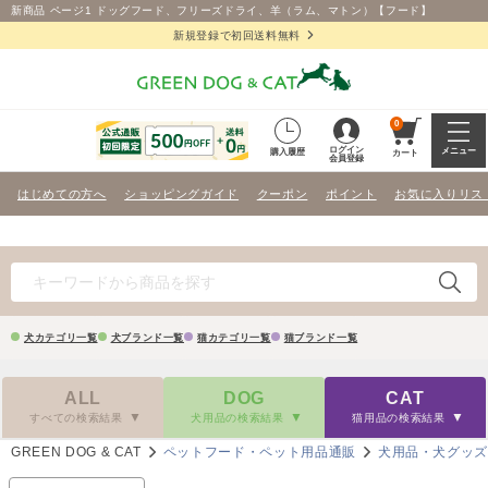
新商品 ページ1 ドッグフード、フリーズドライ、羊（ラム、マトン）【フード】
新規登録で初回送料無料
0
ログイン
メニュー
購入履歴
カート
会員登録
はじめての方へ
ショッピングガイド
クーポン
ポイント
お気に入りリス
犬カテゴリ一覧
犬ブランド一覧
猫カテゴリ一覧
猫ブランド一覧
ALL
DOG
CAT
すべての検索結果
犬用品の検索結果
猫用品の検索結果
GREEN DOG & CAT
ペットフード・ペット用品通販
犬用品・犬グッ