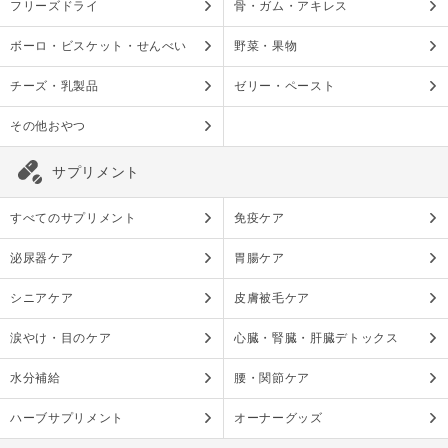
フリーズドライ
骨・ガム・アキレス
ボーロ・ビスケット・せんべい
野菜・果物
チーズ・乳製品
ゼリー・ペースト
その他おやつ
サプリメント
すべてのサプリメント
免疫ケア
泌尿器ケア
胃腸ケア
シニアケア
皮膚被毛ケア
涙やけ・目のケア
心臓・腎臓・肝臓デトックス
水分補給
腰・関節ケア
ハーブサプリメント
オーナーグッズ