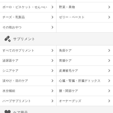
ボーロ・ビスケット・せんべい
野菜・果物
チーズ・乳製品
ゼリー・ペースト
その他おやつ
サプリメント
すべてのサプリメント
免疫ケア
泌尿器ケア
胃腸ケア
シニアケア
皮膚被毛ケア
涙やけ・目のケア
心臓・腎臓・肝臓デトックス
水分補給
腰・関節ケア
ハーブサプリメント
オーナーグッズ
ケア用品