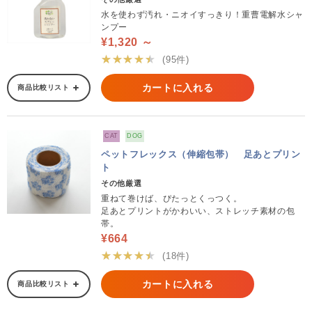
水を使わず汚れ・ニオイすっきり！重曹電解水シャ
ンプー
¥1,320 ～
★★★★★
(95件)
カートに入れる
商品比較リスト
CAT
DOG
ペットフレックス（伸縮包帯） 足あとプリン
ト
その他厳選
重ねて巻けば、ぴたっとくっつく。
足あとプリントがかわいい、ストレッチ素材の包
帯。
¥664
★★★★★
(18件)
カートに入れる
商品比較リスト