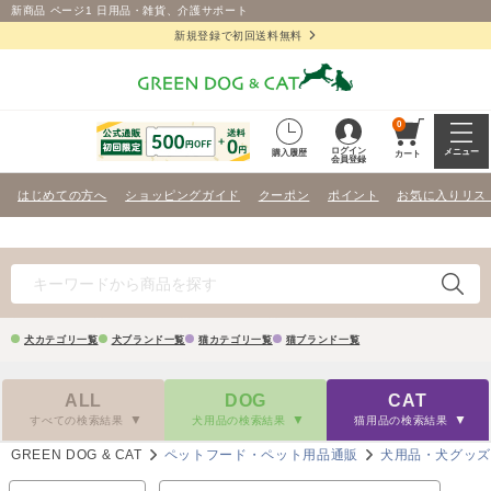
新商品 ページ1 日用品・雑貨、介護サポート
新規登録で初回送料無料
0
ログイン
メニュー
購入履歴
カート
会員登録
はじめての方へ
ショッピングガイド
クーポン
ポイント
お気に入りリス
犬カテゴリ一覧
犬ブランド一覧
猫カテゴリ一覧
猫ブランド一覧
ALL
DOG
CAT
すべての検索結果
犬用品の検索結果
猫用品の検索結果
GREEN DOG & CAT
ペットフード・ペット用品通販
犬用品・犬グッ