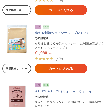
★★★★★
(1件)
カートに入れる
商品比較リスト
CAT
DOG
洗える制菌ペットシーツ プレミア2
その他厳選
繰り返し使える布製ペットシーツに制菌加工がプラ
スされてパワーアップ！
¥1,980 ～
★★★★★
(4件)
カートに入れる
商品比較リスト
CAT
DOG
WALKY WALKY（ウォーキーウォーキー）
その他厳選
関節ケアに欠かせない「筋肉補強」と「体重調整」
がひとつに