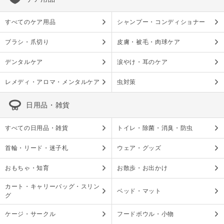
すべてのケア用品
シャンプー・コンディショナー
ブラシ・爪切り
皮膚・被毛・肉球ケア
デンタルケア
涙やけ・耳のケア
レメディ・アロマ・メンタルケア
虫対策
日用品・雑貨
すべての日用品・雑貨
トイレ・除菌・消臭・防虫
首輪・リード・迷子札
ウェア・グッズ
おもちゃ・知育
お散歩・お出かけ
カート・キャリーバッグ・スリン
ベッド・マット
グ
ケージ・サークル
フードボウル・小物