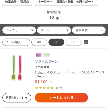
検索条件： 猫用品
キーワード： 日用品・雑貨、介護サポート
検索結果
12
件
カテゴリ
ブランド
詳細条件
新着順
40
60
80
CAT
DOG
ソフトスプーン
その他厳選
口あたりのやさしい、パートナーのためのソフトス
プーン
¥1,100 ～
★★★★★
(1件)
カートに入れる
商品比較リスト