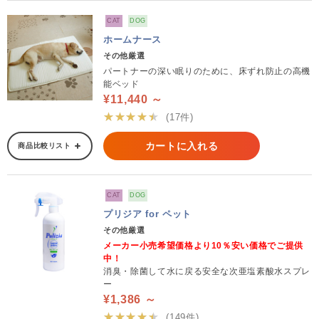
CAT
DOG
ホームナース
その他厳選
パートナーの深い眠りのために、床ずれ防止の高機
能ベッド
¥11,440 ～
★★★★★
(17件)
カートに入れる
商品比較リスト
CAT
DOG
プリジア for ペット
その他厳選
メーカー小売希望価格より10％安い価格でご提供
中！
消臭・除菌して水に戻る安全な次亜塩素酸水スプレ
ー
¥1,386 ～
★★★★★
(149件)