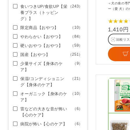
＜犬の食の専
食いつきUP/食欲UP【栄
（243）
ー（愛 犬）
養プラス（トッピン
グ）】
★★★★
限定商品【おやつ】
（10）
1,410円
やわらかい【おやつ】
（84）
比較リス
硬いおやつ【おやつ】
（59）
国産【おやつ】
（251）
少量サイズ【身体のケ
（9）
ア】
保湿/コンディショニン
（21）
グ【身体のケア】
オーガニック【身体のケ
（10）
ア】
雷などの大きな音が怖い
（6）
【心のケア】
病院が怖い【心のケア】
（6）