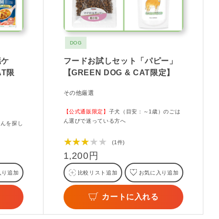
DOG
臓ケ
フードお試しセット「パピー」
AT限
【GREEN DOG & CAT限定】
その他厳選
【公式通販限定】
子犬（目安：～1歳）のごは
ん選びで迷っている方へ
はんを探し
★★★★★
(1件)
1,200円
入り追加
比較リスト追加
お気に入り追加
カートに入れる