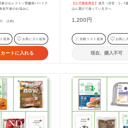
門家がセレクト＞腎臓病パートナ
【公式通販限定】
成犬（目安：1～7
の食欲不振のお悩みに
はん選びで迷っている方へ
1,200円
★
(1件)
ト追加
お気に入り追加
比較リスト追加
お気に
現在、購入不可
カートに入れる