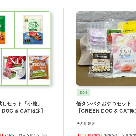
DOG
試しセット「小粒」
低タンパクおやつセット
 DOG & CAT限定】
【GREEN DOG & CAT
その他厳選
定】
小粒のごはんを探している方
【公式通販限定】
制限があってもお