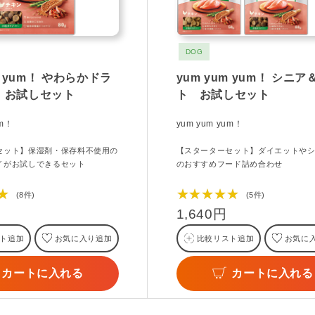
DOG
m yum！ やわらかドラ
yum yum yum！ シニ
 お試しセット
ト お試しセット
um！
yum yum yum！
セット】保湿剤・保存料不使用の
【スターターセット】ダイエットや
イがお試しできるセット
のおすすめフード詰め合わせ
★
★★★★★
(8件)
(5件)
1,640円
ト追加
お気に入り追加
比較リスト追加
お気に
カートに入れる
カートに入れる