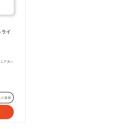
ア＆ライ
シニア犬へ
入り追加