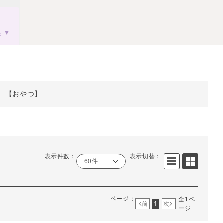
果
）【おやつ】
表示件数：
表示切替：
60件
ページ：
全1ペ
1
前
次
ージ