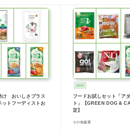
DOG
助け おいしさプラス
フードお試しセット「ア
ペットフーディストお
ト」【GREEN DOG & C
定】
その他厳選