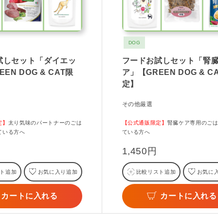
DOG
試しセット「ダイエッ
フードお試しセット「腎
EN DOG & CAT限
ア」【GREEN DOG & C
定】
その他厳選
定】
太り気味のパートナーのごは
【公式通販限定】
腎臓ケア専用のご
ている方へ
ている方へ
1,450円
ト追加
お気に入り追加
比較リスト追加
お気に
カートに入れる
カートに入れる