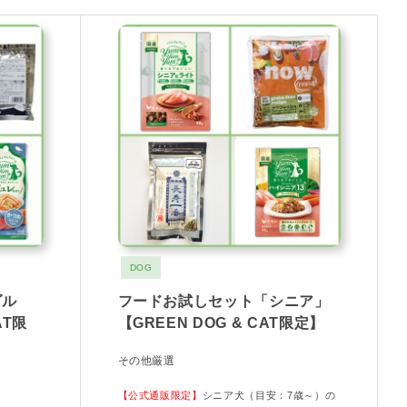
DOG
ダル
フードお試しセット「シニア」
AT限
【GREEN DOG & CAT限定】
その他厳選
【公式通販限定】
シニア犬（目安：7歳～）の