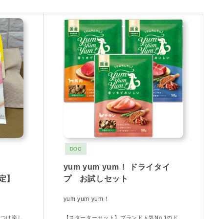
DOG
yum yum yum！ ドライタイ
限定】
プ お試しセット
yum yum yum！
やつは楽し
【スターターセット】ブランド人気No.1のド