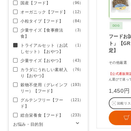
国産【フード】
（96）
オーガニック【フード】
（12）
小粒タイプ【フード】
（84）
DOG
少量サイズ【食事療法
（3）
食】
フードお
ト」【GRE
トライアルセット（お試
（1）
定】
しセット）【おやつ】
少量サイズ【おやつ】
（43）
その他厳選
カラダにうれしい素材入
（76）
【公式通販限
り【おやつ】
ん選びで迷っ
穀物不使用（グレインフ
（193）
1,450円
リー）【フード】
グルテンフリー【フー
（121）
比較リス
ド】
総合栄養食【フード】
（233）
お悩み・目的別