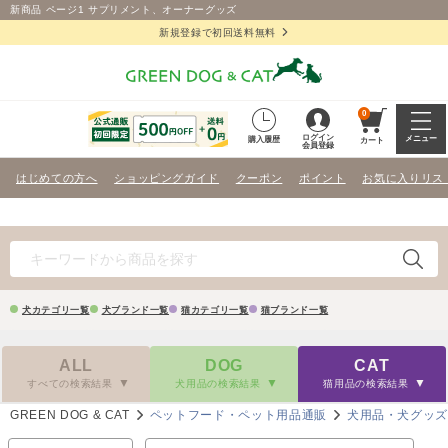
新商品 ページ1 サプリメント、オーナーグッズ
新規登録で初回送料無料
0
ログイン
メニュー
購入履歴
カート
会員登録
はじめての方へ
ショッピングガイド
クーポン
ポイント
お気に入りリス
犬カテゴリ一覧
犬ブランド一覧
猫カテゴリ一覧
猫ブランド一覧
ALL
DOG
CAT
すべての検索結果
犬用品の検索結果
猫用品の検索結果
GREEN DOG & CAT
ペットフード・ペット用品通販
犬用品・犬グッ