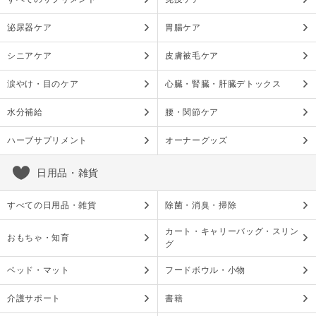
泌尿器ケア
胃腸ケア
シニアケア
皮膚被毛ケア
涙やけ・目のケア
心臓・腎臓・肝臓デトックス
水分補給
腰・関節ケア
ハーブサプリメント
オーナーグッズ
日用品・雑貨
すべての日用品・雑貨
除菌・消臭・掃除
カート・キャリーバッグ・スリン
おもちゃ・知育
グ
ベッド・マット
フードボウル・小物
介護サポート
書籍