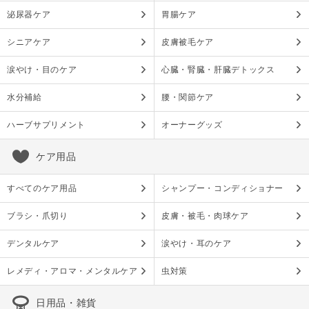
泌尿器ケア
胃腸ケア
シニアケア
皮膚被毛ケア
涙やけ・目のケア
心臓・腎臓・肝臓デトックス
水分補給
腰・関節ケア
ハーブサプリメント
オーナーグッズ
ケア用品
すべてのケア用品
シャンプー・コンディショナー
ブラシ・爪切り
皮膚・被毛・肉球ケア
デンタルケア
涙やけ・耳のケア
レメディ・アロマ・メンタルケア
虫対策
日用品・雑貨