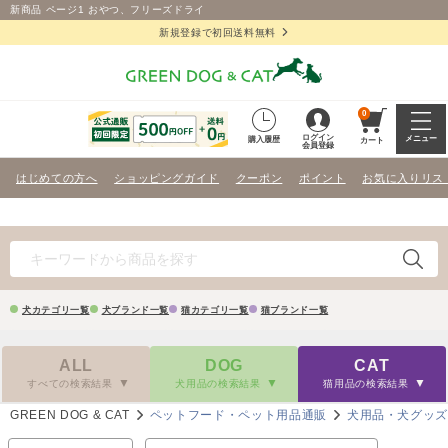
新商品 ページ1 おやつ、フリーズドライ
新規登録で初回送料無料
0
ログイン
メニュー
購入履歴
カート
会員登録
はじめての方へ
ショッピングガイド
クーポン
ポイント
お気に入りリス
犬カテゴリ一覧
犬ブランド一覧
猫カテゴリ一覧
猫ブランド一覧
ALL
DOG
CAT
すべての検索結果
犬用品の検索結果
猫用品の検索結果
GREEN DOG & CAT
ペットフード・ペット用品通販
犬用品・犬グッ