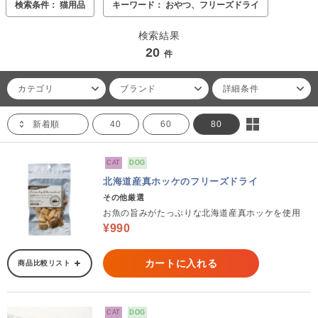
検索条件： 猫用品
キーワード： おやつ、フリーズドライ
検索結果
20
件
カテゴリ
ブランド
詳細条件
新着順
40
60
80
CAT
DOG
北海道産真ホッケのフリーズドライ
その他厳選
お魚の旨みがたっぷりな北海道産真ホッケを使用
¥990
カートに入れる
商品比較リスト
CAT
DOG