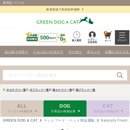
新商品 ページ1
新規登録で初回送料無料
0
ログイン
メニュー
購入履歴
カート
会員登録
はじめての方へ
ショッピングガイド
クーポン
ポイント
お気に入りリス
犬カテゴリ一覧
犬ブランド一覧
猫カテゴリ一覧
猫ブランド一覧
ALL
DOG
CAT
すべての検索結果
犬用品の検索結果
猫用品の検索結果
GREEN DOG & CAT
ペットフード・ペット用品通販
Naturally Fresh