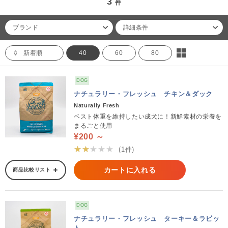
3
件
ブランド
詳細条件
新着順
40
60
80
DOG
ナチュラリー・フレッシュ チキン＆ダック
Naturally Fresh
ベスト体重を維持したい成犬に！新鮮素材の栄養を
まるごと使用
¥200 ～
★★★★★
(1件)
カートに入れる
商品比較リスト
DOG
ナチュラリー・フレッシュ ターキー＆ラビッ