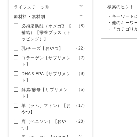
検索のヒント
ライフステージ別
・キーワード
原材料・素材別
・他のキーワ
必須脂肪酸（オメガ3・6
（8）
・「カテゴリ
補給）【栄養プラス（ト
ッピング）】
乳/チーズ【おやつ】
（22）
コラーゲン【サプリメン
（2）
ト】
DHA＆EPA【サプリメン
（9）
ト】
酵素/酵母【サプリメン
（5）
ト】
羊（ラム、マトン）【お
（17）
やつ】
鹿（ベニソン）【おや
（28）
つ】