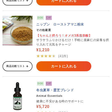
カートに入れる
商品比較リスト
DOG
CAT
ニップン ローストアマニ粉末
その他厳選
【ちゃんと摂ろう！オメガ3系脂肪酸】
サラサラふりかけるだけ！手軽に亜麻仁の栄養を摂
り入れて元気をチャージ
¥1,210
★★★★★
(41件)
カートに入れる
商品比較リスト
DOG
CAT
冬虫夏草・霊芝ブレンド
Animal Essentials
健康に不安がある時のサポートに
¥5,720