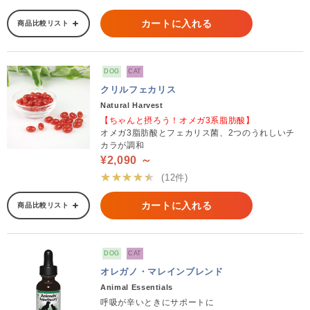
カートに入れる
商品比較リスト
DOG
CAT
クリルフェカリス
Natural Harvest
【ちゃんと摂ろう！オメガ3系脂肪酸】
オメガ3脂肪酸とフェカリス菌、2つのうれしいチ
カラが調和
¥2,090 ～
★★★★★
(12件)
カートに入れる
商品比較リスト
DOG
CAT
オレガノ・マレインブレンド
Animal Essentials
呼吸が辛いときにサポートに