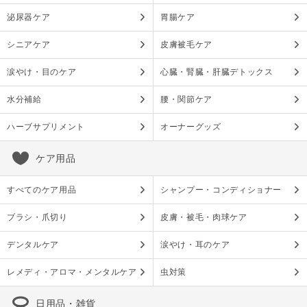
泌尿器ケア
胃腸ケア
シニアケア
皮膚被毛ケア
涙やけ・目のケア
心臓・腎臓・肝臓デトックス
水分補給
腰・関節ケア
ハーブサプリメント
オーナーグッズ
ケア用品
すべてのケア用品
シャンプー・コンディショナー
ブラシ・爪切り
皮膚・被毛・肉球ケア
デンタルケア
涙やけ・耳のケア
レメディ・アロマ・メンタルケア
虫対策
日用品・雑貨