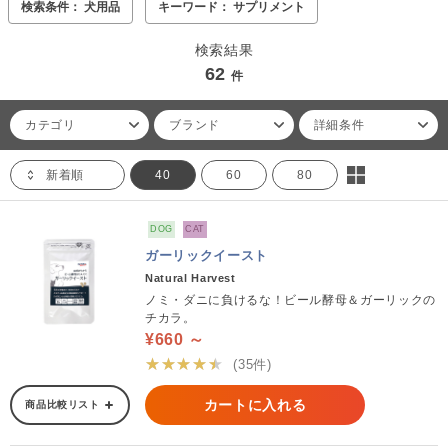
検索条件： 犬用品
キーワード： サプリメント
検索結果
62
件
カテゴリ
ブランド
詳細条件
新着順
40
60
80
DOG
CAT
ガーリックイースト
Natural Harvest
ノミ・ダニに負けるな！ビール酵母＆ガーリックの
チカラ。
¥660 ～
★★★★★
(35件)
カートに入れる
商品比較リスト