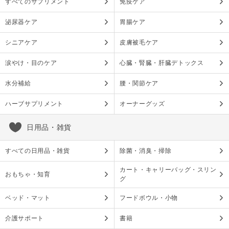
すべてのサプリメント
免疫ケア
泌尿器ケア
胃腸ケア
シニアケア
皮膚被毛ケア
涙やけ・目のケア
心臓・腎臓・肝臓デトックス
水分補給
腰・関節ケア
ハーブサプリメント
オーナーグッズ
日用品・雑貨
すべての日用品・雑貨
除菌・消臭・掃除
カート・キャリーバッグ・スリン
おもちゃ・知育
グ
ベッド・マット
フードボウル・小物
介護サポート
書籍