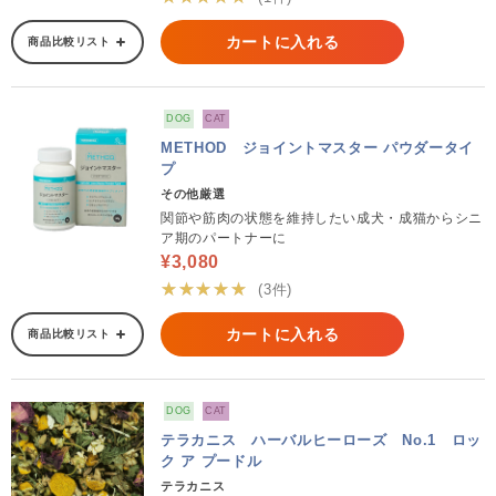
カートに入れる
商品比較リスト
DOG
CAT
METHOD ジョイントマスター パウダータイ
プ
その他厳選
関節や筋肉の状態を維持したい成犬・成猫からシニ
ア期のパートナーに
¥3,080
★★★★★
(3件)
カートに入れる
商品比較リスト
DOG
CAT
テラカニス ハーバルヒーローズ No.1 ロッ
ク ア プードル
テラカニス