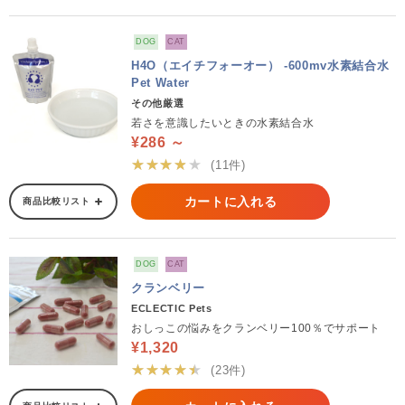
DOG
CAT
H4O（エイチフォーオー） -600mv水素結合水
Pet Water
その他厳選
若さを意識したいときの水素結合水
¥286 ～
★★★★★
(11件)
カートに入れる
商品比較リスト
DOG
CAT
クランベリー
ECLECTIC Pets
おしっこの悩みをクランベリー100％でサポート
¥1,320
★★★★★
(23件)