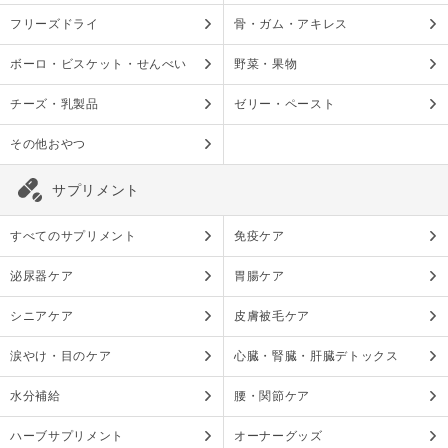
フリーズドライ
骨・ガム・アキレス
ボーロ・ビスケット・せんべい
野菜・果物
チーズ・乳製品
ゼリー・ペースト
その他おやつ
サプリメント
すべてのサプリメント
免疫ケア
泌尿器ケア
胃腸ケア
シニアケア
皮膚被毛ケア
涙やけ・目のケア
心臓・腎臓・肝臓デトックス
水分補給
腰・関節ケア
ハーブサプリメント
オーナーグッズ