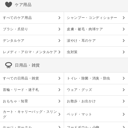
ケア用品
すべてのケア用品
シャンプー・コンディショナー
ブラシ・爪切り
皮膚・被毛・肉球ケア
デンタルケア
涙やけ・耳のケア
レメディ・アロマ・メンタルケア
虫対策
日用品・雑貨
すべての日用品・雑貨
トイレ・除菌・消臭・防虫
首輪・リード・迷子札
ウェア・グッズ
おもちゃ・知育
お散歩・お出かけ
カート・キャリーバッグ・スリン
ベッド・マット
グ
ケージ・サークル
フードボウル・小物