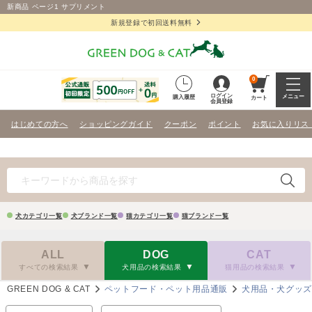
新商品 ページ1 サプリメント
新規登録で初回送料無料
0
ログイン
メニュー
購入履歴
カート
会員登録
はじめての方へ
ショッピングガイド
クーポン
ポイント
お気に入りリス
犬カテゴリ一覧
犬ブランド一覧
猫カテゴリ一覧
猫ブランド一覧
ALL
DOG
CAT
すべての検索結果
犬用品の検索結果
猫用品の検索結果
GREEN DOG & CAT
ペットフード・ペット用品通販
犬用品・犬グッ