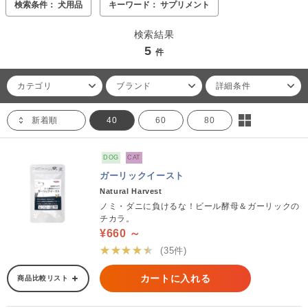
検索条件： 犬用品
キーワード： サプリメント
検索結果
5
件
カテゴリ
ブランド
詳細条件
新着順
40
60
80
DOG
CAT
ガーリックイースト
Natural Harvest
ノミ・ダニに負けるな！ビール酵母＆ガーリックの
チカラ。
¥660 ～
★★★★★
(35件)
カートに入れる
商品比較リスト