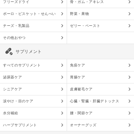
フリーズドライ
骨・ガム・アキレス
ボーロ・ビスケット・せんべい
野菜・果物
チーズ・乳製品
ゼリー・ペースト
その他おやつ
サプリメント
すべてのサプリメント
免疫ケア
泌尿器ケア
胃腸ケア
シニアケア
皮膚被毛ケア
涙やけ・目のケア
心臓・腎臓・肝臓デトックス
水分補給
腰・関節ケア
ハーブサプリメント
オーナーグッズ