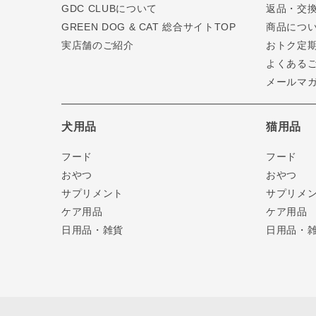
GDC CLUBについて
返品・交
GREEN DOG & CAT 総合サイトTOP
商品につ
実店舗のご紹介
おトク定
よくある
メールマ
犬用品
猫用品
フード
フード
おやつ
おやつ
サプリメント
サプリメ
ケア用品
ケア用品
日用品・雑貨
日用品・