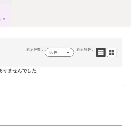
果
表示件数：
表示切替：
80件
ありませんでした