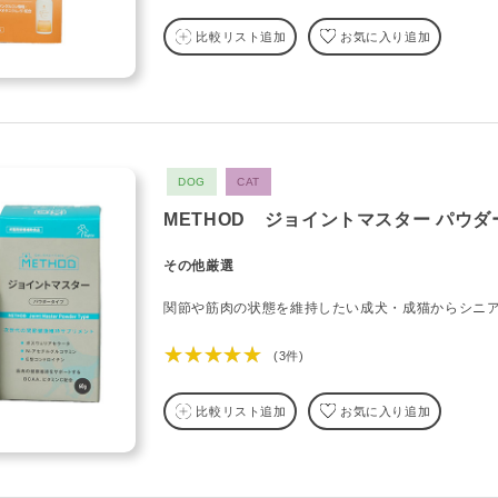
比較リスト追加
お気に入り追加
DOG
CAT
METHOD ジョイントマスター パウ
その他厳選
関節や筋肉の状態を維持したい成犬・成猫からシニ
★★★★★
(3件)
比較リスト追加
お気に入り追加