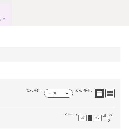
果
表示件数：
表示切替：
60件
ページ：
全1ペ
1
前
次
ージ