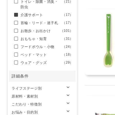
トイレ・除菌・消臭・
（21）
防虫
介護サポート
（17）
首輪・リード・迷子札
（17）
お散歩・お出かけ
（101）
おもちゃ・知育
（31）
フードボウル・小物
（24）
ベッド・マット
（18）
ウェア・グッズ
（29）
詳細条件
ライフステージ別
原材料・素材別
こだわり・特徴別
お悩み・目的別