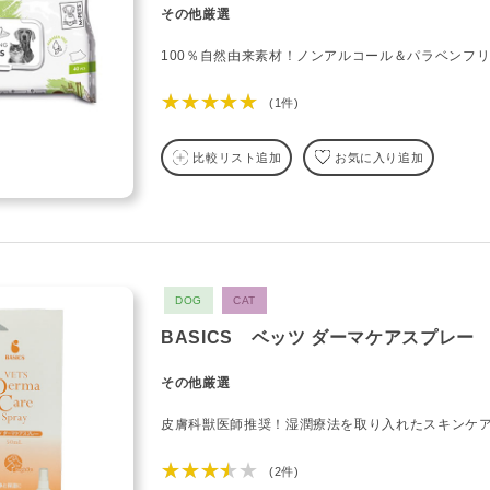
その他厳選
100％自然由来素材！ノンアルコール＆パラベンフ
★★★★★
(1件)
比較リスト追加
お気に入り追加
DOG
CAT
BASICS ベッツ ダーマケアスプレー
その他厳選
皮膚科獣医師推奨！湿潤療法を取り入れたスキンケ
★★★★★
(2件)