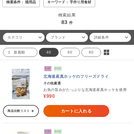
検索条件： 猫用品
キーワード： 手作り用食材
検索結果
83
件
カテゴリ
ブランド
詳細条件
新着順
40
60
80
CAT
DOG
北海道産真ホッケのフリーズドライ
その他厳選
お魚の旨みがたっぷりな北海道産真ホッケを使用
¥990
カートに入れる
商品比較リスト
CAT
DOG