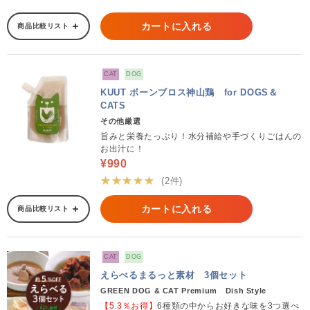
カートに入れる
商品比較リスト
CAT
DOG
KUUT ボーンブロス神山鶏 for DOGS＆
CATS
その他厳選
旨みと栄養たっぷり！水分補給や手づくりごはんの
お出汁に！
¥990
★★★★★
(2件)
カートに入れる
商品比較リスト
CAT
DOG
えらべるまるっと素材 3個セット
GREEN DOG & CAT Premium Dish Style
【5.3％お得】
6種類の中からお好きな味を3つ選べ