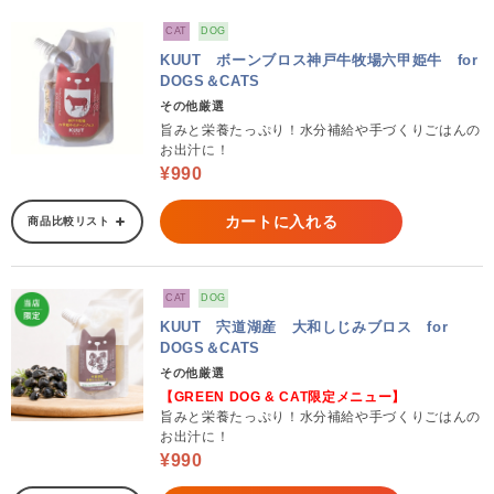
CAT
DOG
KUUT ボーンブロス神戸牛牧場六甲姫牛 for
DOGS＆CATS
その他厳選
旨みと栄養たっぷり！水分補給や手づくりごはんの
お出汁に！
¥990
カートに入れる
商品比較リスト
CAT
DOG
KUUT 宍道湖産 大和しじみブロス for
DOGS＆CATS
その他厳選
【GREEN DOG & CAT限定メニュー】
旨みと栄養たっぷり！水分補給や手づくりごはんの
お出汁に！
¥990