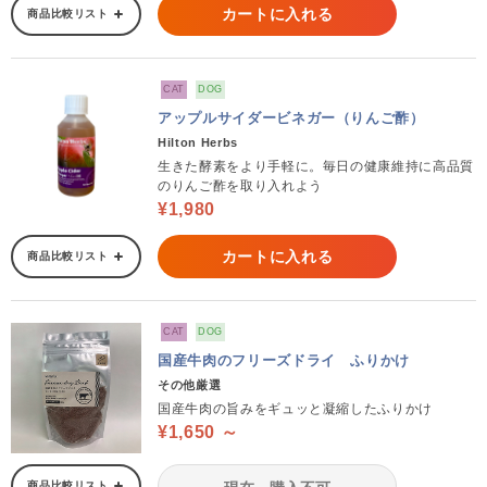
カートに入れる
商品比較リスト
CAT
DOG
アップルサイダービネガー（りんご酢）
Hilton Herbs
生きた酵素をより手軽に。毎日の健康維持に高品質
のりんご酢を取り入れよう
¥1,980
カートに入れる
商品比較リスト
CAT
DOG
国産牛肉のフリーズドライ ふりかけ
その他厳選
国産牛肉の旨みをギュッと凝縮したふりかけ
¥1,650 ～
商品比較リスト