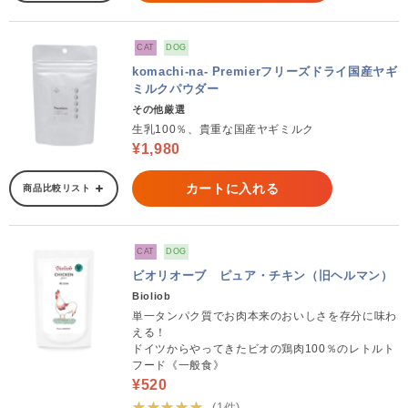
CAT
DOG
komachi-na- Premierフリーズドライ国産ヤギ
ミルクパウダー
その他厳選
生乳100％、貴重な国産ヤギミルク
¥1,980
カートに入れる
商品比較リスト
CAT
DOG
ビオリオーブ ピュア・チキン（旧ヘルマン）
Bioliob
単一タンパク質でお肉本来のおいしさを存分に味わ
える！
ドイツからやってきたビオの鶏肉100％のレトルト
フード《一般食》
¥520
★★★★★
(1件)