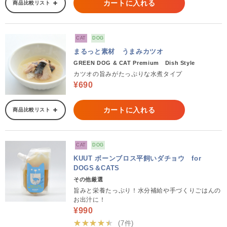
カートに入れる
商品比較リスト
CAT
DOG
まるっと素材 うまみカツオ
GREEN DOG & CAT Premium Dish Style
カツオの旨みがたっぷりな水煮タイプ
¥690
カートに入れる
商品比較リスト
CAT
DOG
KUUT ボーンブロス平飼いダチョウ for
DOGS＆CATS
その他厳選
旨みと栄養たっぷり！水分補給や手づくりごはんの
お出汁に！
¥990
★★★★★
(7件)