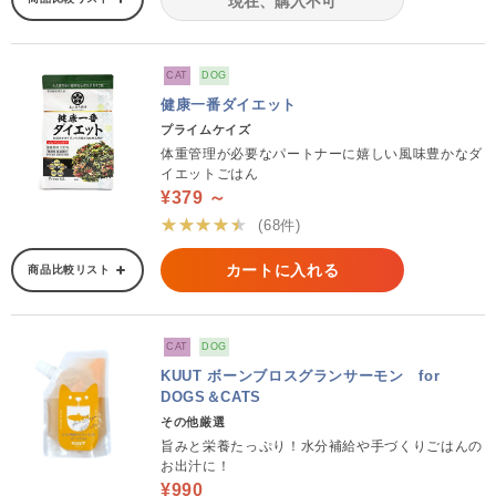
現在、購入不可
CAT
DOG
健康一番ダイエット
プライムケイズ
体重管理が必要なパートナーに嬉しい風味豊かなダ
イエットごはん
¥379 ～
★★★★★
(68件)
カートに入れる
商品比較リスト
CAT
DOG
KUUT ボーンブロスグランサーモン for
DOGS＆CATS
その他厳選
旨みと栄養たっぷり！水分補給や手づくりごはんの
お出汁に！
¥990