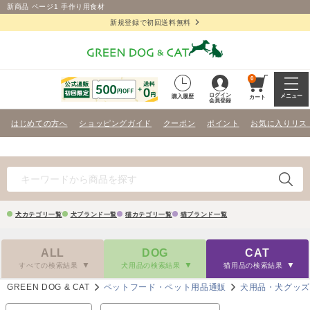
新商品 ページ1 手作り用食材
新規登録で初回送料無料
0
ログイン
メニュー
購入履歴
カート
会員登録
はじめての方へ
ショッピングガイド
クーポン
ポイント
お気に入りリス
犬カテゴリ一覧
犬ブランド一覧
猫カテゴリ一覧
猫ブランド一覧
ALL
DOG
CAT
すべての検索結果
犬用品の検索結果
猫用品の検索結果
GREEN DOG & CAT
ペットフード・ペット用品通販
犬用品・犬グッ