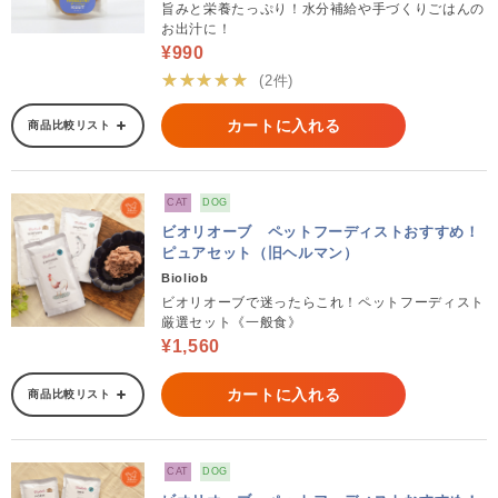
旨みと栄養たっぷり！水分補給や手づくりごはんの
お出汁に！
¥990
★★★★★
(2件)
カートに入れる
商品比較リスト
CAT
DOG
ビオリオーブ ペットフーディストおすすめ！
ピュアセット（旧ヘルマン）
Bioliob
ビオリオーブで迷ったらこれ！ペットフーディスト
厳選セット《一般食》
¥1,560
カートに入れる
商品比較リスト
CAT
DOG