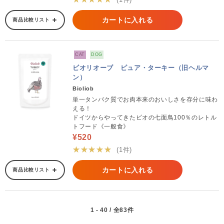
カートに入れる
商品比較リスト
CAT
DOG
ビオリオーブ ピュア・ターキー（旧ヘルマ
ン）
Bioliob
単一タンパク質でお肉本来のおいしさを存分に味わ
える！
ドイツからやってきたビオの七面鳥100％のレトル
トフード《一般食》
¥520
★★★★★
(1件)
カートに入れる
商品比較リスト
1 - 40 / 全83件