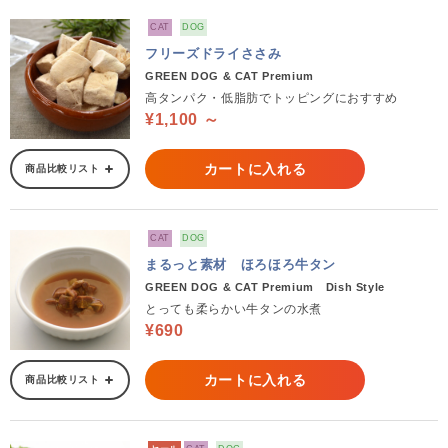
CAT
DOG
フリーズドライささみ
GREEN DOG & CAT Premium
高タンパク・低脂肪でトッピングにおすすめ
¥1,100 ～
カートに入れる
商品比較リスト
CAT
DOG
まるっと素材 ほろほろ牛タン
GREEN DOG & CAT Premium Dish Style
とっても柔らかい牛タンの水煮
¥690
カートに入れる
商品比較リスト