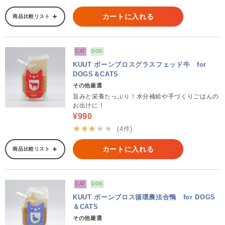
カートに入れる
商品比較リスト
CAT
DOG
KUUT ボーンブロスグラスフェッド牛 for
DOGS＆CATS
その他厳選
旨みと栄養たっぷり！水分補給や手づくりごはんの
お出汁に！
¥990
★★★★★
(4件)
カートに入れる
商品比較リスト
CAT
DOG
KUUT ボーンブロス循環農法合鴨 for DOGS
＆CATS
その他厳選