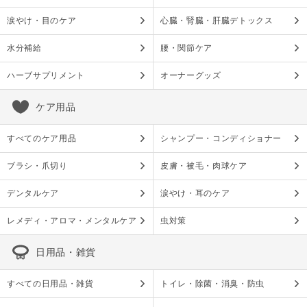
涙やけ・目のケア
心臓・腎臓・肝臓デトックス
水分補給
腰・関節ケア
ハーブサプリメント
オーナーグッズ
ケア用品
すべてのケア用品
シャンプー・コンディショナー
ブラシ・爪切り
皮膚・被毛・肉球ケア
デンタルケア
涙やけ・耳のケア
レメディ・アロマ・メンタルケア
虫対策
日用品・雑貨
すべての日用品・雑貨
トイレ・除菌・消臭・防虫