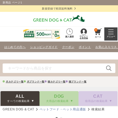
新商品 ページ1
新規登録で初回送料無料
0
ログイン
メニュー
購入履歴
カート
会員登録
はじめての方へ
ショッピングガイド
クーポン
ポイント
お気に入りリス
犬カテゴリ一覧
犬ブランド一覧
猫カテゴリ一覧
猫ブランド一覧
ALL
DOG
CAT
すべての検索結果
犬用品の検索結果
猫用品の検索結果
GREEN DOG & CAT
ペットフード・ペット用品通販
検索結果