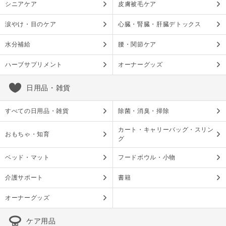
シニアケア
皮膚被毛ケア
涙やけ・目のケア
心臓・腎臓・肝臓デトックス
水分補給
腰・関節ケア
ハーブサプリメント
オーナーグッズ
日用品・雑貨
すべての日用品・雑貨
除菌・消臭・掃除
カート・キャリーバッグ・スリン
おもちゃ・知育
グ
ベッド・マット
フードボウル・小物
介護サポート
書籍
オーナーグッズ
ケア用品