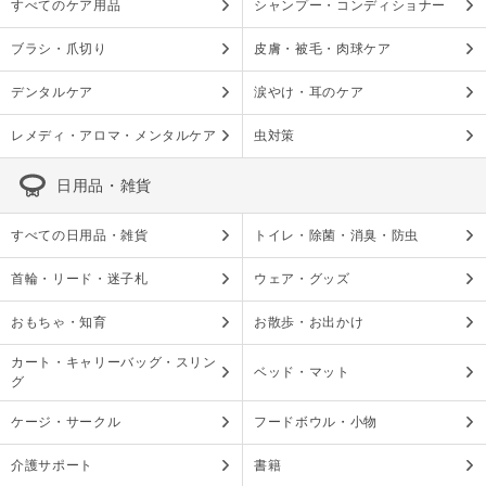
すべてのケア用品
シャンプー・コンディショナー
ブラシ・爪切り
皮膚・被毛・肉球ケア
デンタルケア
涙やけ・耳のケア
レメディ・アロマ・メンタルケア
虫対策
日用品・雑貨
すべての日用品・雑貨
トイレ・除菌・消臭・防虫
首輪・リード・迷子札
ウェア・グッズ
おもちゃ・知育
お散歩・お出かけ
カート・キャリーバッグ・スリン
ベッド・マット
グ
ケージ・サークル
フードボウル・小物
介護サポート
書籍