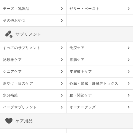
チーズ・乳製品
ゼリー・ペースト
その他おやつ
サプリメント
すべてのサプリメント
免疫ケア
泌尿器ケア
胃腸ケア
シニアケア
皮膚被毛ケア
涙やけ・目のケア
心臓・腎臓・肝臓デトックス
水分補給
腰・関節ケア
ハーブサプリメント
オーナーグッズ
ケア用品