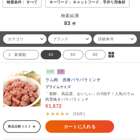
検索条件： すべて
キーワード： キャットフード、手作り用食材
検索結果
83
件
カテゴリ
ブランド
詳細条件
新着順
40
60
80
DOG
CAT
ラム肉 赤身パラパラミンチ
プライムケイズ
「新鮮、高品質、おいしい」の3拍子！人気のラム
肉荒挽きパラパラミンチ
¥1,672
★★★★★
(56件)
カートに入れる
商品比較リスト