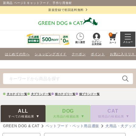
新商品 ページ3 キャットフード、手作り用食材
新規登録で初回送料無料
0
ログイン
メニュー
購入履歴
カート
会員登録
はじめての方へ
ショッピングガイド
クーポン
ポイント
お気に入りリス
犬カテゴリ一覧
犬ブランド一覧
猫カテゴリ一覧
猫ブランド一覧
ALL
DOG
CAT
すべての検索結果
犬用品の検索結果
猫用品の検索結果
GREEN DOG & CAT
ペットフード・ペット用品通販
犬用品・犬グッ