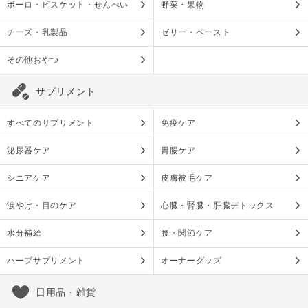
ボーロ・ビスケット・せんべい
野菜・果物
チーズ・乳製品
ゼリー・ペースト
その他おやつ
サプリメント
すべてのサプリメント
免疫ケア
泌尿器ケア
胃腸ケア
シニアケア
皮膚被毛ケア
涙やけ・目のケア
心臓・腎臓・肝臓デトックス
水分補給
腰・関節ケア
ハーブサプリメント
オーナーグッズ
日用品・雑貨