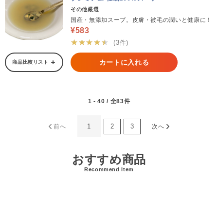
その他厳選
国産・無添加スープ。皮膚・被毛の潤いと健康に！
¥583
★★★★★
(3件)
カートに入れる
商品比較リスト
1 - 40 / 全83件
1
2
3
前へ
次へ
おすすめ商品
Recommend Item