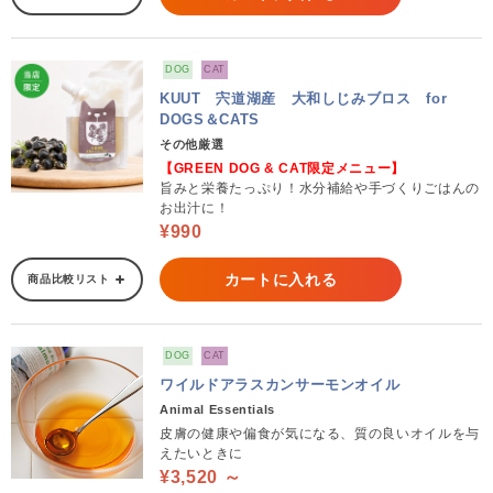
DOG
CAT
KUUT 宍道湖産 大和しじみブロス for
DOGS＆CATS
その他厳選
【GREEN DOG & CAT限定メニュー】
旨みと栄養たっぷり！水分補給や手づくりごはんの
お出汁に！
¥990
カートに入れる
商品比較リスト
DOG
CAT
ワイルドアラスカンサーモンオイル
Animal Essentials
皮膚の健康や偏食が気になる、質の良いオイルを与
えたいときに
¥3,520 ～