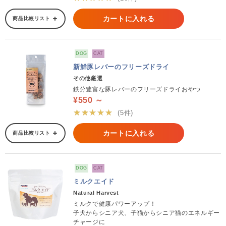
カートに入れる
商品比較リスト
DOG
CAT
新鮮豚レバーのフリーズドライ
その他厳選
鉄分豊富な豚レバーのフリーズドライおやつ
¥550 ～
★★★★★
(5件)
カートに入れる
商品比較リスト
DOG
CAT
ミルクエイド
Natural Harvest
ミルクで健康パワーアップ！
子犬からシニア犬、子猫からシニア猫のエネルギー
チャージに