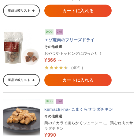
カートに入れる
商品比較リスト
DOG
CAT
エゾ鹿肉のフリーズドライ
その他厳選
おやつやトッピングにぴったり！
¥566 ～
★★★★★
(40件)
カートに入れる
商品比較リスト
DOG
CAT
komachi-na- こまくらサラダチキン
その他厳選
麹のチカラで柔らかくジューシーに。鶏むね肉のサ
ラダチキン
¥990