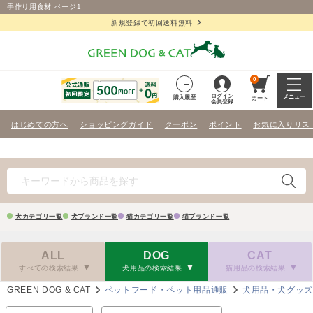
手作り用食材 ページ1
新規登録で初回送料無料
0
ログイン
メニュー
購入履歴
カート
会員登録
はじめての方へ
ショッピングガイド
クーポン
ポイント
お気に入りリス
犬カテゴリ一覧
犬ブランド一覧
猫カテゴリ一覧
猫ブランド一覧
ALL
DOG
CAT
すべての検索結果
犬用品の検索結果
猫用品の検索結果
GREEN DOG & CAT
ペットフード・ペット用品通販
犬用品・犬グッ