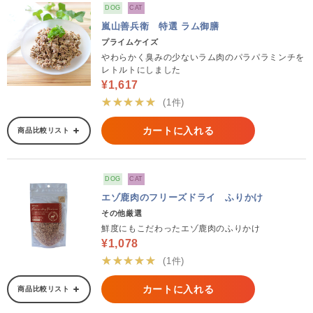
DOG
CAT
嵐山善兵衛 特選 ラム御膳
プライムケイズ
やわらかく臭みの少ないラム肉のパラパラミンチを
レトルトにしました
¥1,617
★★★★★
(1件)
カートに入れる
商品比較リスト
DOG
CAT
エゾ鹿肉のフリーズドライ ふりかけ
その他厳選
鮮度にもこだわったエゾ鹿肉のふりかけ
¥1,078
★★★★★
(1件)
カートに入れる
商品比較リスト