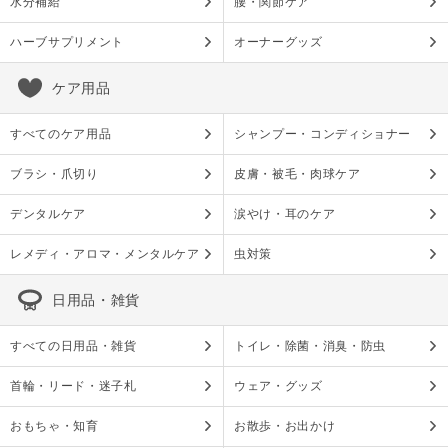
水分補給
腰・関節ケア
ハーブサプリメント
オーナーグッズ
ケア用品
すべてのケア用品
シャンプー・コンディショナー
ブラシ・爪切り
皮膚・被毛・肉球ケア
デンタルケア
涙やけ・耳のケア
レメディ・アロマ・メンタルケア
虫対策
日用品・雑貨
すべての日用品・雑貨
トイレ・除菌・消臭・防虫
首輪・リード・迷子札
ウェア・グッズ
おもちゃ・知育
お散歩・お出かけ