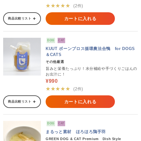
★★★★★
(2件)
カートに入れる
商品比較リスト
DOG
CAT
KUUT ボーンブロス循環農法合鴨 for DOGS
＆CATS
その他厳選
旨みと栄養たっぷり！水分補給や手づくりごはんの
お出汁に！
¥990
★★★★★
(2件)
カートに入れる
商品比較リスト
DOG
CAT
まるっと素材 ほろほろ鶏手羽
GREEN DOG & CAT Premium Dish Style