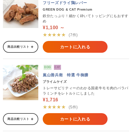
フリーズドライ鶏レバー
GREEN DOG & CAT Premium
鉄分たっぷり！細かく砕いてトッピングにもおすす
め
¥1,100 ～
★★★★★
(7件)
カートに入れる
商品比較リスト
DOG
CAT
嵐山善兵衛 特選 牛御膳
プライムケイズ
トレーサビリティーのわかる国産牛モモ肉のパラパ
ラミンチをレトルトにしました
¥1,716
★★★★★
(5件)
カートに入れる
商品比較リスト