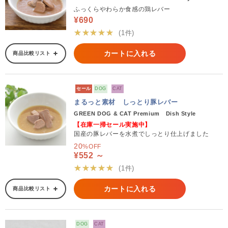
ふっくらやわらか食感の鶏レバー
¥690
★★★★★
(1件)
カートに入れる
商品比較リスト
セール
DOG
CAT
まるっと素材 しっとり豚レバー
GREEN DOG & CAT Premium Dish Style
【在庫一掃セール実施中】
国産の豚レバーを水煮でしっとり仕上げました
20
%OFF
¥552 ～
★★★★★
(1件)
カートに入れる
商品比較リスト
DOG
CAT