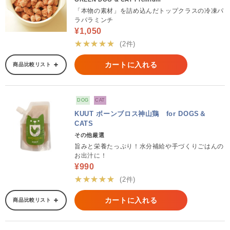
「本物の素材」を詰め込んだトップクラスの冷凍パ
ラパラミンチ
¥1,050
★★★★★
(2件)
カートに入れる
商品比較リスト
DOG
CAT
KUUT ボーンブロス神山鶏 for DOGS＆
CATS
その他厳選
旨みと栄養たっぷり！水分補給や手づくりごはんの
お出汁に！
¥990
★★★★★
(2件)
カートに入れる
商品比較リスト