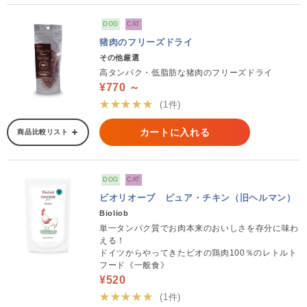
DOG
CAT
猪肉のフリーズドライ
その他厳選
高タンパク・低脂肪な猪肉のフリーズドライ
¥770 ～
★★★★★
(1件)
カートに入れる
商品比較リスト
DOG
CAT
ビオリオーブ ピュア・チキン（旧ヘルマン）
Bioliob
単一タンパク質でお肉本来のおいしさを存分に味わ
える！
ドイツからやってきたビオの鶏肉100％のレトルト
フード《一般食》
¥520
★★★★★
(1件)