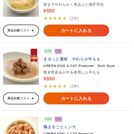
骨までやわらかく煮込んだ鶏手羽先
¥690
★★★★★
(2件)
カートに入れる
商品比較リスト
DOG
CAT
まるっと素材 やわらか牛もも
GREEN DOG & CAT Premium Dish Style
熊本県産あか牛を使用した牛もも
¥690
★★★★★
(2件)
カートに入れる
商品比較リスト
DOG
CAT
鶏まるごとミンチ
GREEN DOG & CAT Premium