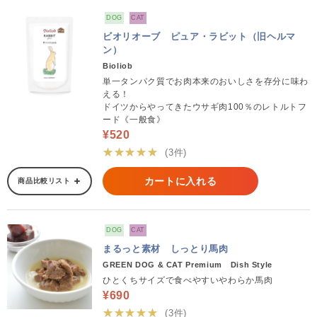
DOG
CAT
ビオリオーブ ピュア・ラビット（旧ヘルマ
ン）
Bioliob
単一タンパク質でお肉本来のおいしさを存分に味わ
える！
ドイツからやってきたウサギ肉100％のレトルトフ
ード《一般食》
¥520
★★★★★
(3件)
カートに入れる
商品比較リスト
DOG
CAT
まるっと素材 しっとり馬肉
GREEN DOG & CAT Premium Dish Style
ひとくちサイズで食べやすいやわらか馬肉
¥690
★★★★★
(3件)