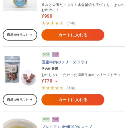
旨みと栄養たっぷり！水分補給や手づくりごはんの
お出汁に！
¥990
★★★★★
(7件)
カートに入れる
商品比較リスト
DOG
CAT
国産牛肉のフリーズドライ
その他厳選
おいしさにこだわった国産牛肉のフリーズドライ
¥770 ～
★★★★★
(3件)
カートに入れる
商品比較リスト
DOG
CAT
プレミアム 牡蠣100％スープ