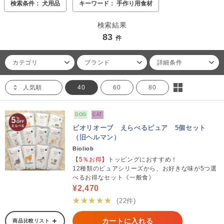
検索条件： 犬用品
キーワード： 手作り用食材
検索結果
83
件
カテゴリ
ブランド
詳細条件
人気順
40
60
80
DOG
CAT
ビオリオーブ えらべるピュア 5個セット
（旧ヘルマン）
Bioliob
【5％お得】
トッピングにおすすめ！
12種類のピュアシリーズから、お好きな味が5つ選
べるお得なセット《一般食》
¥2,470
★★★★★
(22件)
カートに入れる
商品比較リスト