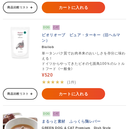
カートに入れる
商品比較リスト
DOG
CAT
ビオリオーブ ピュア・ターキー（旧ヘルマ
ン）
Bioliob
単一タンパク質でお肉本来のおいしさを存分に味わ
える！
ドイツからやってきたビオの七面鳥100％のレトル
トフード《一般食》
¥520
★★★★★
(1件)
カートに入れる
商品比較リスト
DOG
CAT
まるっと素材 ふっくら鶏レバー
GREEN DOG & CAT Premium Dish Style