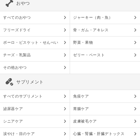
おやつ
すべてのおやつ
ジャーキー（肉・魚）
フリーズドライ
骨・ガム・アキレス
ボーロ・ビスケット・せんべい
野菜・果物
チーズ・乳製品
ゼリー・ペースト
その他おやつ
サプリメント
すべてのサプリメント
免疫ケア
泌尿器ケア
胃腸ケア
シニアケア
皮膚被毛ケア
涙やけ・目のケア
心臓・腎臓・肝臓デトックス