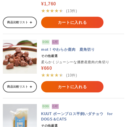
¥1,760
★★★★★
(13件)
カートに入れる
商品比較リスト
DOG
CAT
mot！やわらか鹿肉 鹿角切り
その他厳選
柔らかくジューシーな播磨産鹿肉の角切り
¥660
★★★★★
(10件)
カートに入れる
商品比較リスト
DOG
CAT
KUUT ボーンブロス平飼いダチョウ for
DOGS＆CATS
その他厳選