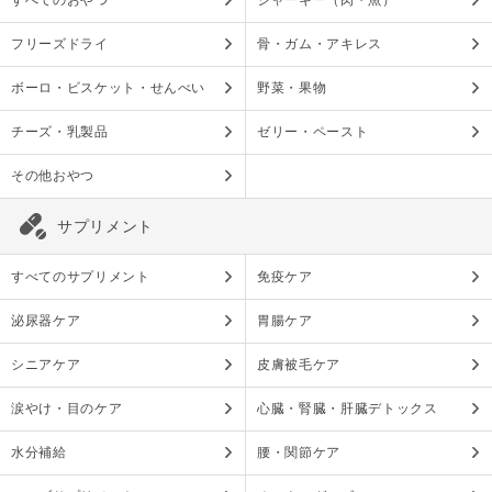
すべてのおやつ
ジャーキー（肉・魚）
フリーズドライ
骨・ガム・アキレス
ボーロ・ビスケット・せんべい
野菜・果物
チーズ・乳製品
ゼリー・ペースト
その他おやつ
サプリメント
すべてのサプリメント
免疫ケア
泌尿器ケア
胃腸ケア
シニアケア
皮膚被毛ケア
涙やけ・目のケア
心臓・腎臓・肝臓デトックス
水分補給
腰・関節ケア