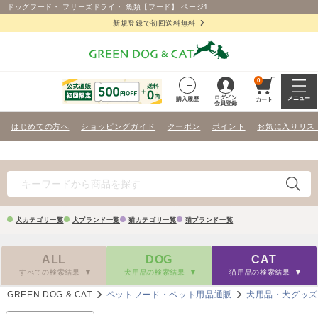
ドッグフード・ フリーズドライ・ 魚類【フード】 ページ1
新規登録で初回送料無料
0
ログイン
メニュー
購入履歴
カート
会員登録
はじめての方へ
ショッピングガイド
クーポン
ポイント
お気に入りリス
犬カテゴリ一覧
犬ブランド一覧
猫カテゴリ一覧
猫ブランド一覧
ALL
DOG
CAT
すべての検索結果
犬用品の検索結果
猫用品の検索結果
GREEN DOG & CAT
ペットフード・ペット用品通販
犬用品・犬グッ