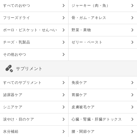
すべてのおやつ
ジャーキー（肉・魚）
フリーズドライ
骨・ガム・アキレス
ボーロ・ビスケット・せんべい
野菜・果物
チーズ・乳製品
ゼリー・ペースト
その他おやつ
サプリメント
すべてのサプリメント
免疫ケア
泌尿器ケア
胃腸ケア
シニアケア
皮膚被毛ケア
涙やけ・目のケア
心臓・腎臓・肝臓デトックス
水分補給
腰・関節ケア