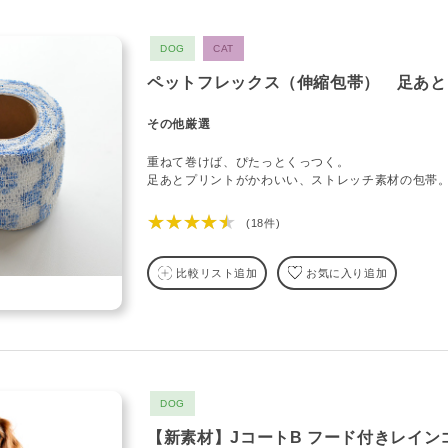
DOG
CAT
ペットフレックス（伸縮包帯） 足あと
その他厳選
重ねて巻けば、ぴたっとくっつく。
足あとプリントがかわいい、ストレッチ素材の包帯
★★★★★
(18件)
比較リスト追加
お気に入り追加
DOG
【新素材】JコートB フード付きレイン