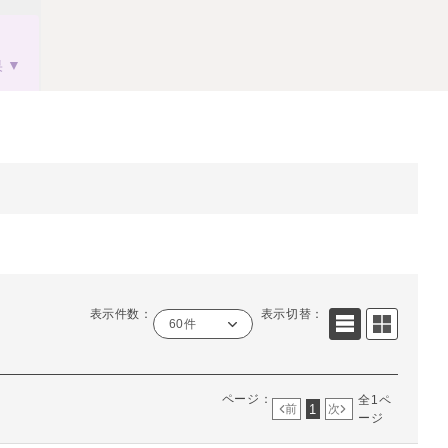
果
表示件数：
表示切替：
60件
ページ：
全1ペ
1
前
次
ージ