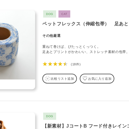
DOG
CAT
ペットフレックス（伸縮包帯） 足あと
その他厳選
重ねて巻けば、ぴたっとくっつく。
足あとプリントがかわいい、ストレッチ素材の包帯
★★★★★
(18件)
比較リスト追加
お気に入り追加
DOG
【新素材】JコートB フード付きレイン