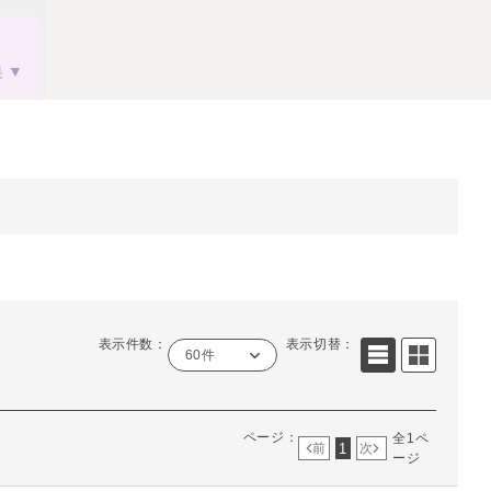
果
表示件数：
表示切替：
60件
ページ：
全1ペ
1
前
次
ージ