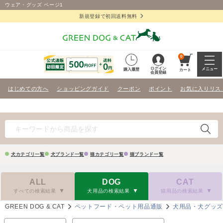
ウェア・グッズ ページ1
新規登録で初回送料無料
0
ログイン
メニュー
購入履歴
カート
会員登録
はじめての方へ
ショッピングガイド
クーポン
ポイント
お気に入りリス
犬カテゴリ一覧
犬ブランド一覧
猫カテゴリ一覧
猫ブランド一覧
ALL
DOG
CAT
すべての検索結果
犬用品の検索結果
猫用品の検索結果
GREEN DOG & CAT
ペットフード・ペット用品通販
犬用品・犬グッ