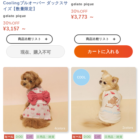
Coolingプルオーバー ダックスサ
gelato pique
イズ【数量限定】
30
%OFF
gelato pique
¥3,773 ～
30
%OFF
¥3,157 ～
商品比較リスト
商品比較リスト
カートに入れる
現在、購入不可
セール
DOG
CAT
日用品・雑貨
セール
DOG
CAT
日用品・雑貨