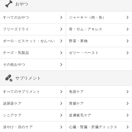
おやつ
すべてのおやつ
ジャーキー（肉・魚）
フリーズドライ
骨・ガム・アキレス
ボーロ・ビスケット・せんべい
野菜・果物
チーズ・乳製品
ゼリー・ペースト
その他おやつ
サプリメント
すべてのサプリメント
免疫ケア
泌尿器ケア
胃腸ケア
シニアケア
皮膚被毛ケア
涙やけ・目のケア
心臓・腎臓・肝臓デトックス