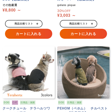
その他厳選
gelato pique
¥8,800 ～
30
%OFF
¥3,003 ～
商品比較リスト
商品比較リスト
カートに入れる
カートに入れる
DOG
CAT
日用品・雑貨
DOG
日用品・雑貨
クークチュール テラヘルツワ
PEHOM（ペホム） チルベスト