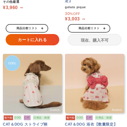
定】
その他厳選
¥3,960 ～
gelato pique
30
%OFF
¥3,003 ～
商品比較リスト
商品比較リスト
カートに入れる
現在、購入不可
セール
DOG
CAT
日用品・雑貨
セール
DOG
CAT
日用品・雑貨
CAT＆DOG ストライプ柄
CAT＆DOG 浴衣【数量限定】