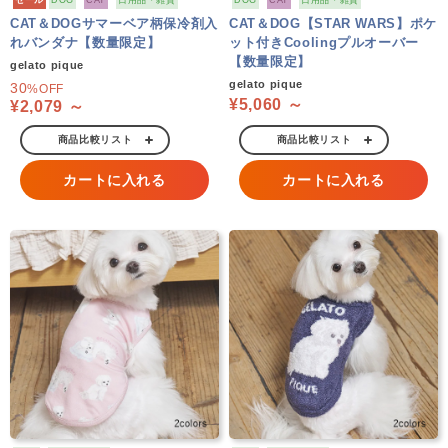
セール
DOG
CAT
日用品・雑貨
DOG
CAT
日用品・雑貨
CAT＆DOGサマーベア柄保冷剤入
CAT＆DOG【STAR WARS】ポケ
れバンダナ【数量限定】
ット付きCoolingプルオーバー
【数量限定】
gelato pique
gelato pique
30
%OFF
¥5,060 ～
¥2,079 ～
商品比較リスト
商品比較リスト
カートに入れる
カートに入れる