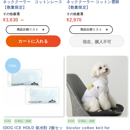
ネッククーラー コットンレース
ネッククーラー コットン雲柄
【数量限定】
【数量限定】
その他厳選
その他厳選
¥3,630 ～
¥2,970
商品比較リスト
商品比較リスト
カートに入れる
現在、購入不可
DOG
日用品・雑貨
DOG
日用品・雑貨
IDOG ICE HOLD 保冷剤 2個セッ
bicolor cotton knit for