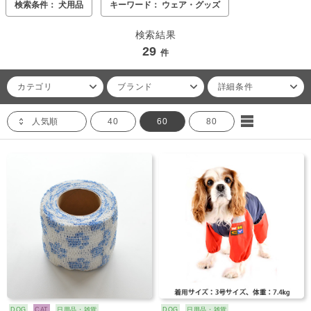
検索条件： 犬用品
キーワード： ウェア・グッズ
検索結果
29
件
カテゴリ
ブランド
詳細条件
人気順
40
60
80
DOG
CAT
日用品・雑貨
DOG
日用品・雑貨