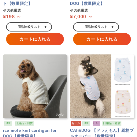
ト【数量限定】
DOG【数量限定】
その他厳選
その他厳選
¥198 ～
¥7,000 ～
商品比較リスト
商品比較リスト
カートに入れる
カートに入れる
DOG
日用品・雑貨
セール
DOG
CAT
日用品・雑貨
ice mole knit cardigan for
CAT&DOG 【ドラえもん】総柄プ
DOG【数量限定】
ルオーバー 【数量限定】