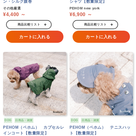
ン・シルク腹巻
シャツ【数量限定】
その他厳選
PEHOM new york
¥4,400 ～
¥6,900 ～
商品比較リスト
商品比較リスト
カートに入れる
カートに入れる
DOG
日用品・雑貨
DOG
日用品・雑貨
PEHOM（ペホム） カプセルレ
PEHOM（ペホム） テニスハッ
インコート【数量限定】
ト【数量限定】