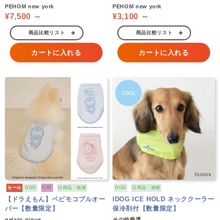
PEHOM new york
PEHOM new york
¥7,500 ～
¥3,100 ～
商品比較リスト
商品比較リスト
カートに入れる
カートに入れる
セール
DOG
CAT
日用品・雑貨
DOG
日用品・雑貨
【ドラえもん】ベビモコプルオー
IDOG ICE HOLD ネッククーラー
バー【数量限定】
保冷剤付【数量限定】
gelato pique
その他厳選