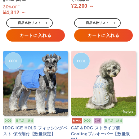
¥2,200 ～
30
%OFF
¥4,312 ～
商品比較リスト
商品比較リスト
カートに入れる
カートに入れる
DOG
日用品・雑貨
セール
DOG
CAT
日用品・雑貨
IDOG ICE HOLD フィッシングベ
CAT＆DOG ストライプ柄
スト 保冷剤付【数量限定】
Coolingプルオーバー【数量限