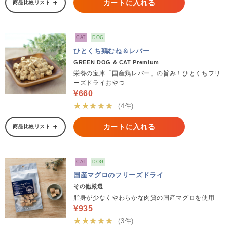
カートに入れる
商品比較リスト
CAT
DOG
ひとくち鶏むね＆レバー
GREEN DOG & CAT Premium
栄養の宝庫「国産鶏レバー」の旨み！ひとくちフリ
ーズドライおやつ
¥660
★★★★★
(4件)
カートに入れる
商品比較リスト
CAT
DOG
国産マグロのフリーズドライ
その他厳選
脂身が少なくやわらかな肉質の国産マグロを使用
¥935
★★★★★
(3件)