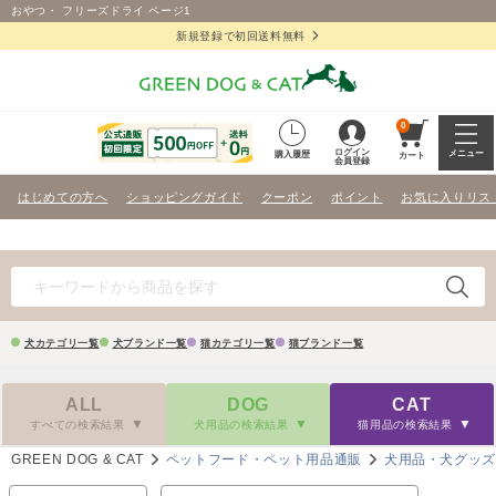
おやつ・ フリーズドライ ページ1
新規登録で初回送料無料
0
ログイン
メニュー
購入履歴
カート
会員登録
はじめての方へ
ショッピングガイド
クーポン
ポイント
お気に入りリス
犬カテゴリ一覧
犬ブランド一覧
猫カテゴリ一覧
猫ブランド一覧
ALL
DOG
CAT
すべての検索結果
犬用品の検索結果
猫用品の検索結果
GREEN DOG & CAT
ペットフード・ペット用品通販
犬用品・犬グッ