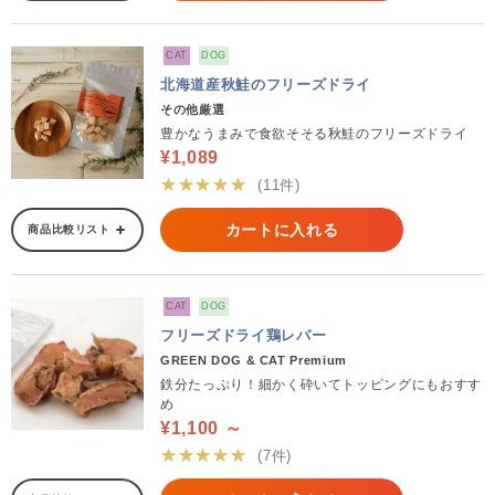
CAT
DOG
北海道産秋鮭のフリーズドライ
その他厳選
豊かなうまみで食欲そそる秋鮭のフリーズドライ
¥1,089
★★★★★
(11件)
カートに入れる
商品比較リスト
CAT
DOG
フリーズドライ鶏レバー
GREEN DOG & CAT Premium
鉄分たっぷり！細かく砕いてトッピングにもおすす
め
¥1,100 ～
★★★★★
(7件)