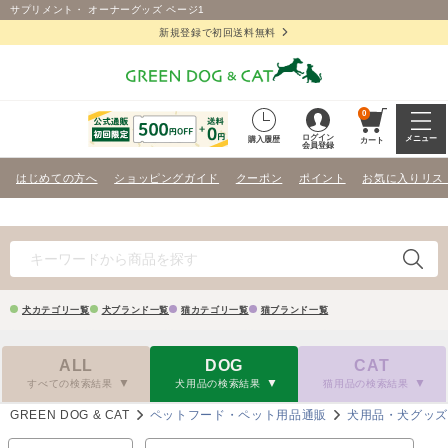
サプリメント・ オーナーグッズ ページ1
新規登録で初回送料無料
0
ログイン
メニュー
購入履歴
カート
会員登録
はじめての方へ
ショッピングガイド
クーポン
ポイント
お気に入りリス
犬カテゴリ一覧
犬ブランド一覧
猫カテゴリ一覧
猫ブランド一覧
ALL
DOG
CAT
すべての検索結果
犬用品の検索結果
猫用品の検索結果
GREEN DOG & CAT
ペットフード・ペット用品通販
犬用品・犬グッ