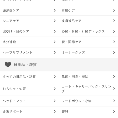
泌尿器ケア
胃腸ケア
シニアケア
皮膚被毛ケア
涙やけ・目のケア
心臓・腎臓・肝臓デトックス
水分補給
腰・関節ケア
ハーブサプリメント
オーナーグッズ
日用品・雑貨
すべての日用品・雑貨
除菌・消臭・掃除
カート・キャリーバッグ・スリン
おもちゃ・知育
グ
ベッド・マット
フードボウル・小物
介護サポート
書籍