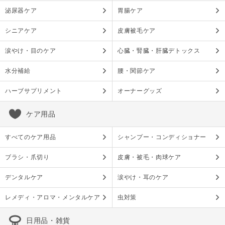
泌尿器ケア
胃腸ケア
シニアケア
皮膚被毛ケア
涙やけ・目のケア
心臓・腎臓・肝臓デトックス
水分補給
腰・関節ケア
ハーブサプリメント
オーナーグッズ
ケア用品
すべてのケア用品
シャンプー・コンディショナー
ブラシ・爪切り
皮膚・被毛・肉球ケア
デンタルケア
涙やけ・耳のケア
レメディ・アロマ・メンタルケア
虫対策
日用品・雑貨