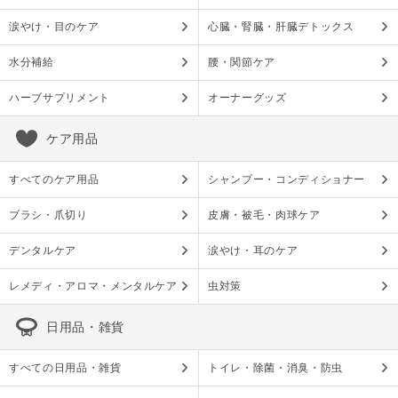
涙やけ・目のケア
心臓・腎臓・肝臓デトックス
水分補給
腰・関節ケア
ハーブサプリメント
オーナーグッズ
ケア用品
すべてのケア用品
シャンプー・コンディショナー
ブラシ・爪切り
皮膚・被毛・肉球ケア
デンタルケア
涙やけ・耳のケア
レメディ・アロマ・メンタルケア
虫対策
日用品・雑貨
すべての日用品・雑貨
トイレ・除菌・消臭・防虫