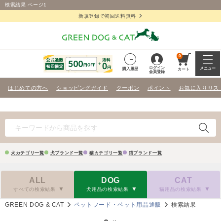
検索結果 ページ1
新規登録で初回送料無料
0
ログイン
メニュー
購入履歴
カート
会員登録
はじめての方へ
ショッピングガイド
クーポン
ポイント
お気に入りリス
犬カテゴリ一覧
犬ブランド一覧
猫カテゴリ一覧
猫ブランド一覧
ALL
DOG
CAT
すべての検索結果
犬用品の検索結果
猫用品の検索結果
GREEN DOG & CAT
ペットフード・ペット用品通販
検索結果