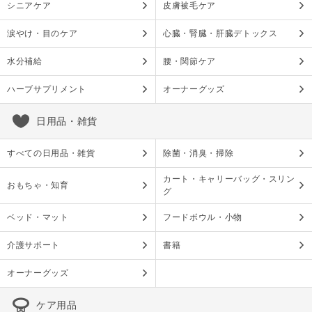
シニアケア
皮膚被毛ケア
涙やけ・目のケア
心臓・腎臓・肝臓デトックス
水分補給
腰・関節ケア
ハーブサプリメント
オーナーグッズ
日用品・雑貨
すべての日用品・雑貨
除菌・消臭・掃除
カート・キャリーバッグ・スリン
おもちゃ・知育
グ
ベッド・マット
フードボウル・小物
介護サポート
書籍
オーナーグッズ
ケア用品