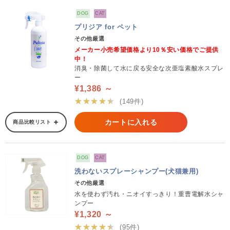
DOG
CAT
プリジア for ペット
その他厳選
メーカー小売希望価格より10％安い価格でご提供
中！
消臭・除菌して水に戻る安全な次亜塩素酸水スプレ
ー
¥1,386 ～
★★★★★
(149件)
カートに入れる
商品比較リスト
DOG
CAT
洗わないスプレーシャンプー(犬猫兼用)
その他厳選
水を使わず汚れ・ニオイすっきり！重曹電解水シャ
ンプー
¥1,320 ～
★★★★★
(95件)