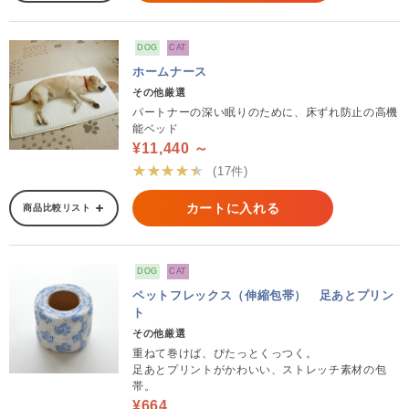
DOG
CAT
ホームナース
その他厳選
パートナーの深い眠りのために、床ずれ防止の高機
能ベッド
¥11,440 ～
★★★★★
(17件)
カートに入れる
商品比較リスト
DOG
CAT
ペットフレックス（伸縮包帯） 足あとプリン
ト
その他厳選
重ねて巻けば、ぴたっとくっつく。
足あとプリントがかわいい、ストレッチ素材の包
帯。
¥664