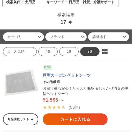
検索条件： 犬用品
キーワード： 日用品・雑貨、介護サポート
検索結果
17
件
カテゴリ
ブランド
詳細条件
人気順
40
60
80
DOG
厚型カーボンペットシーツ
その他厳選
お留守番も安心！たっぷり吸収＆しっかり消臭の厚
型ペットシーツ
¥1,595 ～
★★★★★
(53件)
カートに入れる
商品比較リスト