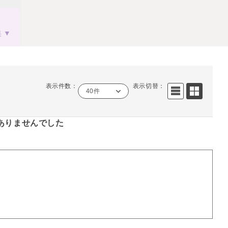
果
表示件数：
表示切替：
40件
ありませんでした