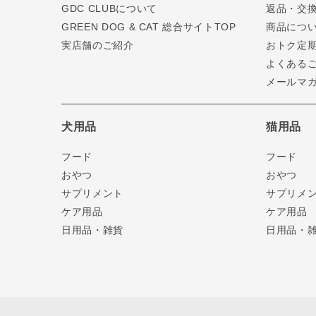
GDC CLUBについて
返品・交
GREEN DOG & CAT 総合サイトTOP
商品につ
実店舗のご紹介
おトク定
よくある
メールマ
犬用品
猫用品
フード
フード
おやつ
おやつ
サプリメント
サプリメ
ケア用品
ケア用品
日用品・雑貨
日用品・