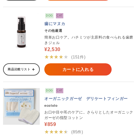
DOG
CAT
歯にマヌカ
その他厳選
簡単お口ケア。ハチミツが主原料の食べられる歯磨
きジェル
¥2,530
★★★★★
(151件)
カートに入れる
商品比較リスト
DOG
CAT
オーガニックガーゼ デリケートフィンガー
ecololo
お口や目や耳のケアに。さらりとしたオーガニック
ガーゼの指型コットン
¥859
★★★★★
(85件)