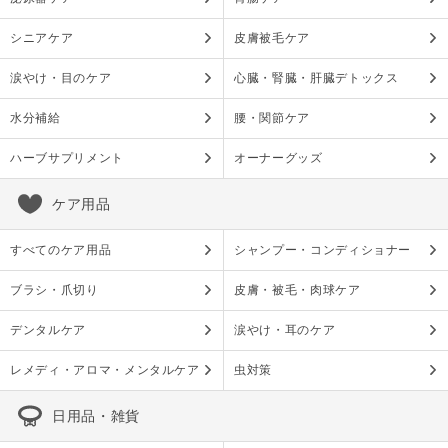
シニアケア
皮膚被毛ケア
涙やけ・目のケア
心臓・腎臓・肝臓デトックス
水分補給
腰・関節ケア
ハーブサプリメント
オーナーグッズ
ケア用品
すべてのケア用品
シャンプー・コンディショナー
ブラシ・爪切り
皮膚・被毛・肉球ケア
デンタルケア
涙やけ・耳のケア
レメディ・アロマ・メンタルケア
虫対策
日用品・雑貨