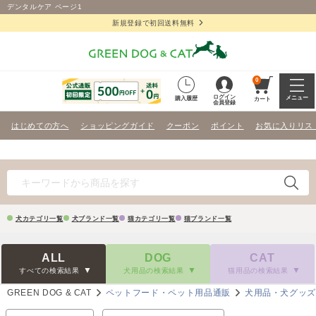
デンタルケア ページ1
新規登録で初回送料無料
0
ログイン
メニュー
購入履歴
カート
会員登録
はじめての方へ
ショッピングガイド
クーポン
ポイント
お気に入りリス
犬カテゴリ一覧
犬ブランド一覧
猫カテゴリ一覧
猫ブランド一覧
ALL
DOG
CAT
すべての検索結果
犬用品の検索結果
猫用品の検索結果
GREEN DOG & CAT
ペットフード・ペット用品通販
犬用品・犬グッ