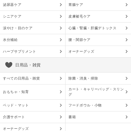
泌尿器ケア
胃腸ケア
シニアケア
皮膚被毛ケア
涙やけ・目のケア
心臓・腎臓・肝臓デトックス
水分補給
腰・関節ケア
ハーブサプリメント
オーナーグッズ
日用品・雑貨
すべての日用品・雑貨
除菌・消臭・掃除
カート・キャリーバッグ・スリン
おもちゃ・知育
グ
ベッド・マット
フードボウル・小物
介護サポート
書籍
オーナーグッズ