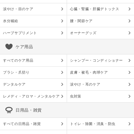
涙やけ・目のケア
心臓・腎臓・肝臓デトックス
水分補給
腰・関節ケア
ハーブサプリメント
オーナーグッズ
ケア用品
すべてのケア用品
シャンプー・コンディショナー
ブラシ・爪切り
皮膚・被毛・肉球ケア
デンタルケア
涙やけ・耳のケア
レメディ・アロマ・メンタルケア
虫対策
日用品・雑貨
すべての日用品・雑貨
トイレ・除菌・消臭・防虫