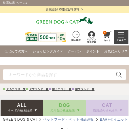
検索結果 ページ1
新規登録で初回送料無料
0
ログイン
メニュー
購入履歴
カート
会員登録
はじめての方へ
ショッピングガイド
クーポン
ポイント
お気に入りリス
犬カテゴリ一覧
犬ブランド一覧
猫カテゴリ一覧
猫ブランド一覧
ALL
DOG
CAT
すべての検索結果
犬用品の検索結果
猫用品の検索結果
GREEN DOG & CAT
ペットフード・ペット用品通販
BARFダイエット