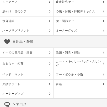
シニアケア
皮膚被毛ケア
涙やけ・目のケア
心臓・腎臓・肝臓デトックス
水分補給
腰・関節ケア
ハーブサプリメント
オーナーグッズ
日用品・雑貨
すべての日用品・雑貨
除菌・消臭・掃除
カート・キャリーバッグ・スリン
おもちゃ・知育
グ
ベッド・マット
フードボウル・小物
介護サポート
書籍
オーナーグッズ
ケア用品