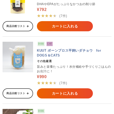
DHAやEPAがたっぷりなかつおの削り節
¥792
★★★★★
(7件)
カートに入れる
商品比較リスト
DOG
CAT
KUUT ボーンブロス平飼いダチョウ for
DOGS＆CATS
その他厳選
旨みと栄養たっぷり！水分補給や手づくりごはんの
お出汁に！
¥990
★★★★★
(7件)
カートに入れる
商品比較リスト
DOG