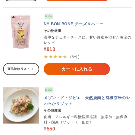
DOG
NY BON BONE チーズ＆ハニー
その他厳選
濃厚なチェダーチーズに、甘い蜂蜜を混ぜた黄金の
レシピ
¥913
★★★★★
(5件)
カートに入れる
商品比較リスト
DOG
メゾン・ド・ジビエ 天然鹿肉と有機玄米のや
わらかリゾット
その他厳選
皮膚・アレルギー科獣医師推奨 無添加・無保存
料・国産リゾット《一般食》
¥550