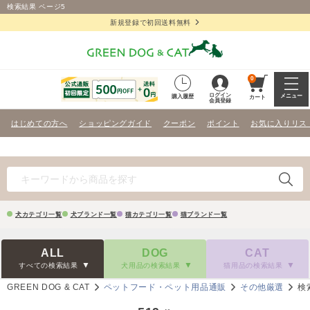
検索結果 ページ5
新規登録で初回送料無料
0
ログイン
メニュー
購入履歴
カート
会員登録
はじめての方へ
ショッピングガイド
クーポン
ポイント
お気に入りリス
犬カテゴリ一覧
犬ブランド一覧
猫カテゴリ一覧
猫ブランド一覧
ALL
DOG
CAT
すべての検索結果
犬用品の検索結果
猫用品の検索結果
GREEN DOG & CAT
ペットフード・ペット用品通販
その他厳選
検