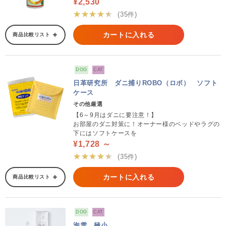
¥2,530
★★★★★
(35件)
カートに入れる
商品比較リスト
DOG
CAT
日革研究所 ダニ捕りROBO（ロボ） ソフト
ケース
その他厳選
【6～9月はダニに要注意！】
お部屋のダニ対策に！オーナー様のベッドやラグの
下にはソフトケースを
¥1,728 ～
★★★★★
(35件)
カートに入れる
商品比較リスト
DOG
CAT
泡雪 極小