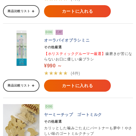
カートに入れる
商品比較リスト
DOG
CAT
オーラバイオブラシミニ
その他厳選
【ホリスティックグルーマー厳選】
歯磨きが苦にな
らないお口に優しい歯ブラシ
¥990 ～
★★★★★
(4件)
カートに入れる
商品比較リスト
DOG
ヤーミーチップ ゴートミルク
その他厳選
カリッとした噛みごたえにパートナーも夢中！やさ
しい味のゴートミルクチップ