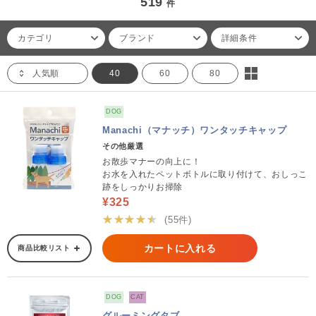
519
件
カテゴリ
ブランド
詳細条件
人気順
40
60
80
DOG
Manachi（マナッチ）ワンタッチキャップ
その他厳選
お散歩マナーの向上に！
お水を入れたペットボトルに取り付けて、おしっこ
跡をしっかりお掃除
¥325
★★★★★
(55件)
カートに入れる
商品比較リスト
DOG
CAT
グルーミングタブ