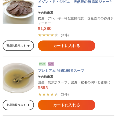
メゾン・ド・ジビエ 天然鹿の無添加ジャーキ
ー
その他厳選
皮膚・アレルギー科獣医師推奨 国産鹿肉の赤身ジ
ャーキー
¥1,280
★★★★★
(3件)
カートに入れる
商品比較リスト
DOG
CAT
プレミアム 牡蠣100％スープ
その他厳選
国産・無添加スープ。皮膚・被毛の潤いと健康に！
¥583
★★★★★
(3件)
カートに入れる
商品比較リスト