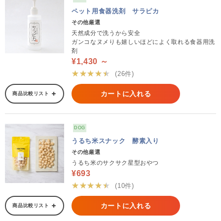
ペット用食器洗剤 サラピカ
その他厳選
天然成分で洗うから安全
ガンコなヌメりも嬉しいほどによく取れる食器用洗
剤
¥1,430 ～
★★★★★
(26件)
カートに入れる
商品比較リスト
DOG
うるち米スナック 酵素入り
その他厳選
うるち米のサクサク星型おやつ
¥693
★★★★★
(10件)
カートに入れる
商品比較リスト