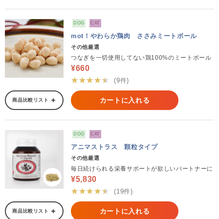
DOG
CAT
mot！やわらか鶏肉 ささみミートボール
その他厳選
つなぎを一切使用してない鶏100%のミートボール
¥660
★★★★★
(9件)
カートに入れる
商品比較リスト
DOG
CAT
アニマストラス 顆粒タイプ
その他厳選
毎日続けられる栄養サポートが欲しいパートナーに
¥5,830
★★★★★
(19件)
カートに入れる
商品比較リスト