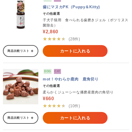
歯にマヌカPK（Puppy＆Kitty)
その他厳選
子犬子猫用 食べられる歯磨きジェル（ボツリヌス
菌除去）
¥2,860
★★★★★
(28件)
カートに入れる
商品比較リスト
DOG
CAT
mot！やわらか鹿肉 鹿角切り
その他厳選
柔らかくジューシーな播磨産鹿肉の角切り
¥660
★★★★★
(10件)
カートに入れる
商品比較リスト