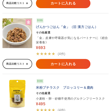
カートに入れる
商品比較リスト
DOG
げんかつごはん「金」（旧 漢方ごはん）
その他厳選
「金」皮膚や呼吸器が気になるパートナーに《総合
栄養食》
¥693
★★★★★
(4件)
カートに入れる
商品比較リスト
DOG
米粉プチラスク ブロッコリー＆鹿肉
その他厳選
小麦粉・卵・砂糖不使用のグルテンフリーラスク
¥495
★★★★★
(4件)