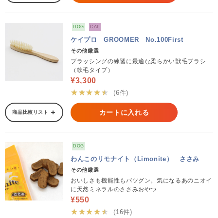
DOG
CAT
ケイプロ GROOMER No.100First
その他厳選
ブラッシングの練習に最適な柔らかい獣毛ブラシ
（軟毛タイプ）
¥3,300
★★★★★
(6件)
カートに入れる
商品比較リスト
DOG
わんこのリモナイト（Limonite） ささみ
その他厳選
おいしさも機能性もバツグン。気になるあのニオイ
に天然ミネラルのささみおやつ
¥550
★★★★★
(16件)