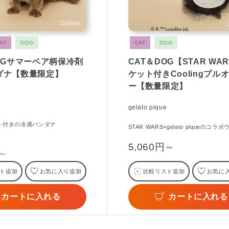
AT
DOG
CAT
DOG
OGサマーベア柄保冷剤
CAT＆DOG【STAR WA
ダナ【数量限定】
ケット付きCoolingプル
ー【数量限定】
gelato pique
ト付きの冷感バンダナ
STAR WARS×gelato piqueのコラ
5,060円～
円～
ト追加
お気に入り追加
比較リスト追加
お気に
カートに入れる
カートに入れる