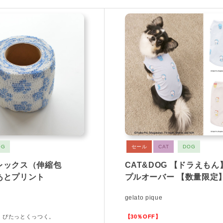
OG
セール
CAT
DOG
レックス（伸縮包
CAT&DOG 【ドラえも
あとプリント
プルオーバー 【数量限定
gelato pique
、ぴたっとくっつく。
【30％OFF】