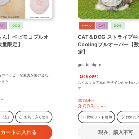
AT
DOG
セール
CAT
DOG
もん】ベビモコプルオ
CAT＆DOG ストライプ柄
数量限定】
Coolingプルオーバー【
定】
gelato pique
ちのハッピーな魅力が溶け込む、
【30％OFF】
ション
スイムウェア風のデザインがかわい
ア
円～
30%OFF
3,003円～
ト追加
お気に入り追加
比較リスト追加
お気に
現在、購入不可
カートに入れる