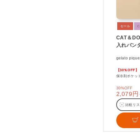
セール
C
CAT＆D
入れバン
gelato pique
【30％OFF】
保冷剤ポケッ
30%OFF
2,079
比較リス