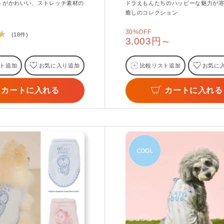
トがかわいい、ストレッチ素材の
ドラえもんたちのハッピーな魅力が
癒しのコレクション
30%OFF
★
(18件)
3,003円～
ト追加
お気に入り追加
比較リスト追加
お気に
カートに入れる
カートに入れる