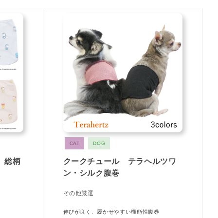
CAT
DOG
ん】総柄
クークチュール テラヘルツワ
】
ン・シルク腹巻
その他厳選
伸びが良く、履かせやすい機能性腹巻