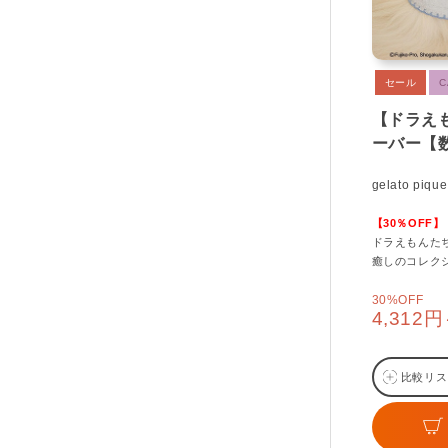
セール
C
【ドラえ
ーバー【
gelato pique
【30％OFF】
ドラえもんた
癒しのコレク
30%OFF
4,312
比較リス