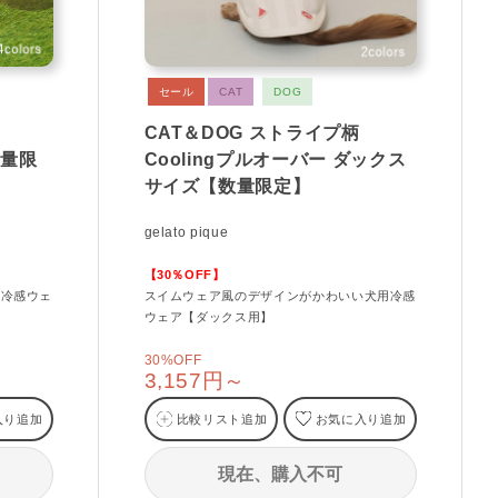
セール
CAT
DOG
CAT＆DOG ストライプ柄
数量限
Coolingプルオーバー ダックス
サイズ【数量限定】
gelato pique
【30％OFF】
い冷感ウェ
スイムウェア風のデザインがかわいい犬用冷感
ウェア【ダックス用】
30%OFF
3,157円～
入り追加
比較リスト追加
お気に入り追加
現在、購入不可