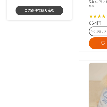
足あとプリン
包帯。
この条件で絞り込む
★★★★
664円
比較リス