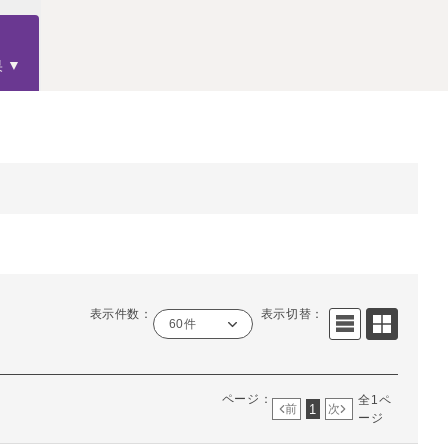
果
表示件数：
表示切替：
60件
ページ：
全1ペ
1
前
次
ージ