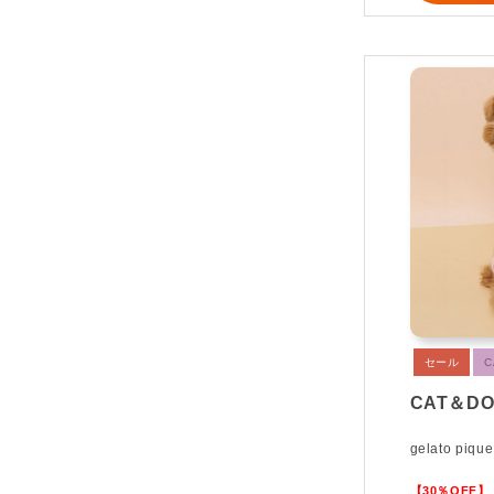
セール
C
CAT＆D
gelato pique
【30％OFF】