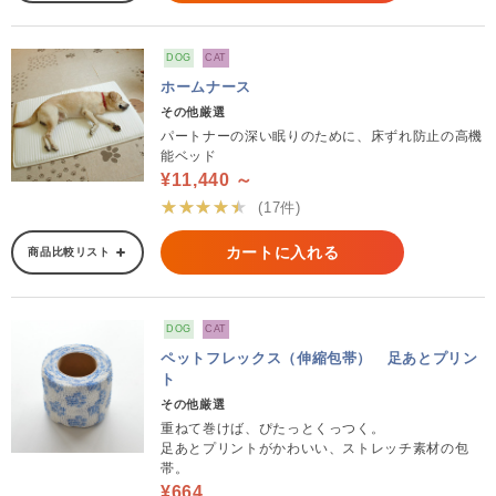
DOG
CAT
ホームナース
その他厳選
パートナーの深い眠りのために、床ずれ防止の高機
能ベッド
¥11,440 ～
★★★★★
(17件)
カートに入れる
商品比較リスト
DOG
CAT
ペットフレックス（伸縮包帯） 足あとプリン
ト
その他厳選
重ねて巻けば、ぴたっとくっつく。
足あとプリントがかわいい、ストレッチ素材の包
帯。
¥664