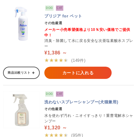
DOG
CAT
プリジア for ペット
その他厳選
メーカー小売希望価格より10％安い価格でご提供
中！
消臭・除菌して水に戻る安全な次亜塩素酸水スプレ
ー
¥1,386 ～
★★★★★
(149件)
カートに入れる
商品比較リスト
DOG
CAT
洗わないスプレーシャンプー(犬猫兼用)
その他厳選
水を使わず汚れ・ニオイすっきり！重曹電解水シャ
ンプー
¥1,320 ～
★★★★★
(95件)