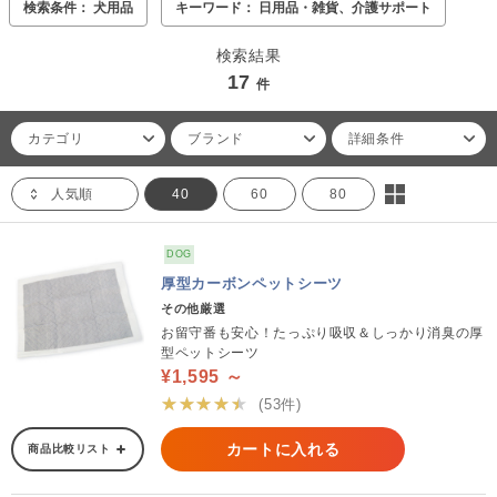
検索条件： 犬用品
キーワード： 日用品・雑貨、介護サポート
検索結果
17
件
カテゴリ
ブランド
詳細条件
人気順
40
60
80
DOG
厚型カーボンペットシーツ
その他厳選
お留守番も安心！たっぷり吸収＆しっかり消臭の厚
型ペットシーツ
¥1,595 ～
★★★★★
(53件)
カートに入れる
商品比較リスト